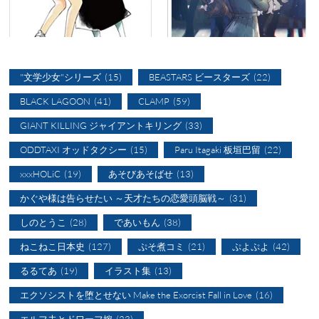
"文学少女"シリーズ
(15)
BEASTARS ビースターズ
(22)
BLACK LAGOON
(41)
CLAMP
(59)
GIANT KILLING ジャイアントキリング
(33)
ODDTAXI オッドタクシー
(15)
Paru Itagaki 板垣巴留
(22)
xxxHOLiC
(19)
あそびあそばせ
(13)
かぐや様は告らせたい ～天才たちの恋愛頭脳戦～
(31)
しのとうこ
(28)
であいもん
(38)
ねこねこ日本史
(127)
ぷそ煮コミ
(21)
ぷよぷよ
(42)
るるてあ
(19)
イラスト集
(13)
エクソシストを堕とせない Make the Exorcist Fall in Love
(16)