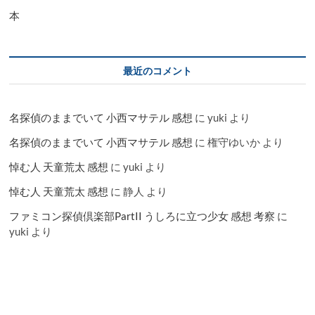
本
最近のコメント
名探偵のままでいて 小西マサテル 感想
に
yuki
より
名探偵のままでいて 小西マサテル 感想
に
権守ゆいか
より
悼む人 天童荒太 感想
に
yuki
より
悼む人 天童荒太 感想
に
静人
より
ファミコン探偵倶楽部PartII うしろに立つ少女 感想 考察
に
yuki
より