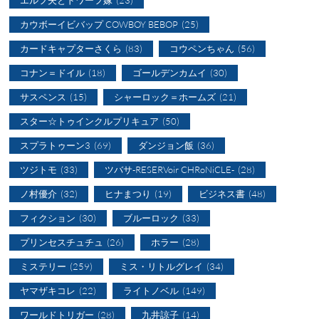
エルフ夫とドワーフ嫁
(23)
カウボーイビバップ COWBOY BEBOP
(25)
カードキャプターさくら
(83)
コウペンちゃん
(56)
コナン＝ドイル
(18)
ゴールデンカムイ
(30)
サスペンス
(15)
シャーロック＝ホームズ
(21)
スター☆トゥインクルプリキュア
(50)
スプラトゥーン3
(69)
ダンジョン飯
(36)
ツジトモ
(33)
ツバサ-RESERVoir CHRoNiCLE-
(28)
ノ村優介
(32)
ヒナまつり
(19)
ビジネス書
(48)
フィクション
(30)
ブルーロック
(33)
プリンセスチュチュ
(26)
ホラー
(28)
ミステリー
(259)
ミス・リトルグレイ
(34)
ヤマザキコレ
(22)
ライトノベル
(149)
ワールドトリガー
(28)
九井諒子
(14)