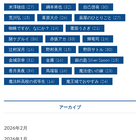
米澤穂信
(27)
綱本将也
(32)
自己啓発
(30)
荒川弘
(15)
葦原大介
(28)
薬屋のひとりごと
(27)
蜘蛛ですが、なにか？
(19)
覆面うさぎ
(21)
賭ケグルイ
(38)
赤坂アカ
(33)
輝竜司
(19)
辻村深月
(16)
野村美月
(15)
野田サトル
(30)
金城宗幸
(31)
金庸
(16)
銀の匙 Silver Spoon
(15)
香月美夜
(39)
馬場翁
(18)
魔法使いの嫁
(23)
魔法科高校の劣等生
(14)
魔王城でおやすみ
(24)
アーカイブ
2026年2月
2026年1月