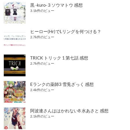
黒 -kuro- 3 ソウマトウ 感想
3.1k件のビュー
ヒーロー(Hr)でLリングを何つける？
2.7k件のビュー
TRICK トリック 1 第七話 感想
2.7k件のビュー
Eランクの薬師3 雪兎ざっく 感想
2.4k件のビュー
阿波連さんははかれない8 水あさと 感想
2.1k件のビュー