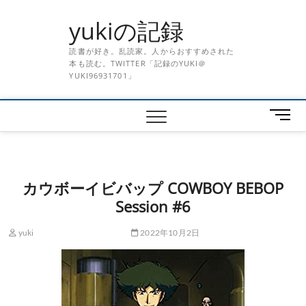
Skip
yukiの記録
to
content
読書が好き。乱読家。人からおすすめされた
本も読む。TWITTER「記録のYUKI＠
YUKI96931701」
メ
ニ
ュ
ー
ボ
カウボーイビバップ COWBOY BEBOP
タ
Session #6
ン
yuki
2022年10月2日