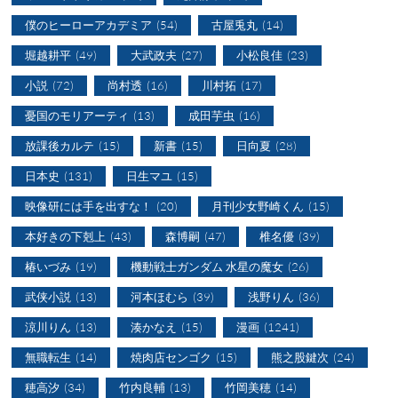
僕のヒーローアカデミア
(54)
古屋兎丸
(14)
堀越耕平
(49)
大武政夫
(27)
小松良佳
(23)
小説
(72)
尚村透
(16)
川村拓
(17)
憂国のモリアーティ
(13)
成田芋虫
(16)
放課後カルテ
(15)
新書
(15)
日向夏
(28)
日本史
(131)
日生マユ
(15)
映像研には手を出すな！
(20)
月刊少女野崎くん
(15)
本好きの下剋上
(43)
森博嗣
(47)
椎名優
(39)
椿いづみ
(19)
機動戦士ガンダム 水星の魔女
(26)
武侠小説
(13)
河本ほむら
(39)
浅野りん
(36)
涼川りん
(13)
湊かなえ
(15)
漫画
(1241)
無職転生
(14)
焼肉店センゴク
(15)
熊之股鍵次
(24)
穂高汐
(34)
竹内良輔
(13)
竹岡美穂
(14)