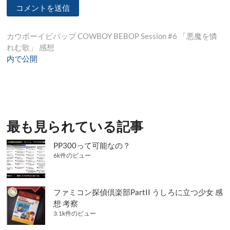
投
カウボーイビバップ COWBOY BEBOP Session #6 「悪魔を憐
れむ歌」 感想
稿
内で公開
ナ
ビ
ゲ
ー
最も見られている記事
シ
PP300って可能なの？
ョ
6k件のビュー
ン
ファミコン探偵倶楽部PartII うしろに立つ少女 感
想 考察
3.1k件のビュー