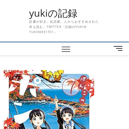
Skip
yukiの記録
to
content
読書が好き。乱読家。人からおすすめされた
本も読む。TWITTER「記録のYUKI＠
YUKI96931701」
メ
ニ
ュ
ー
ボ
タ
ン