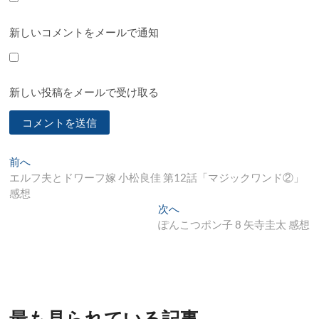
新しいコメントをメールで通知
新しい投稿をメールで受け取る
投
過
前へ
去
エルフ夫とドワーフ嫁 小松良佳 第12話「マジックワンド②」
稿
の
感想
ナ
投
次
次へ
稿:
の
ぽんこつポン子 8 矢寺圭太 感想
ビ
投
ゲ
稿:
ー
シ
最も見られている記事