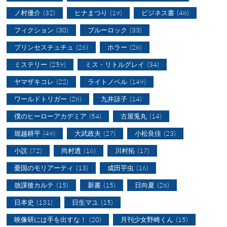
ノ村優介
(32)
ヒナまつり
(19)
ビジネス書
(48)
フィクション
(30)
ブルーロック
(33)
プリンセスチュチュ
(26)
ホラー
(28)
ミステリー
(259)
ミス・リトルグレイ
(34)
ヤマザキコレ
(22)
ライトノベル
(149)
ワールドトリガー
(28)
九井諒子
(14)
僕のヒーローアカデミア
(54)
古屋兎丸
(14)
堀越耕平
(49)
大武政夫
(27)
小松良佳
(23)
小説
(72)
尚村透
(16)
川村拓
(17)
憂国のモリアーティ
(13)
成田芋虫
(16)
放課後カルテ
(15)
新書
(15)
日向夏
(28)
日本史
(131)
日生マユ
(15)
映像研には手を出すな！
(20)
月刊少女野崎くん
(15)