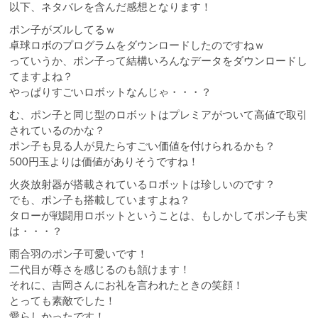
以下、ネタバレを含んだ感想となります！
ポン子がズルしてるｗ
卓球ロボのプログラムをダウンロードしたのですねｗ
っていうか、ポン子って結構いろんなデータをダウンロードし
てますよね？
やっぱりすごいロボットなんじゃ・・・？
む、ポン子と同じ型のロボットはプレミアがついて高値で取引
されているのかな？
ポン子も見る人が見たらすごい価値を付けられるかも？
500円玉よりは価値がありそうですね！
火炎放射器が搭載されているロボットは珍しいのです？
でも、ポン子も搭載していますよね？
タローが戦闘用ロボットということは、もしかしてポン子も実
は・・・？
雨合羽のポン子可愛いです！
二代目が尊さを感じるのも頷けます！
それに、吉岡さんにお礼を言われたときの笑顔！
とっても素敵でした！
愛らしかったです！