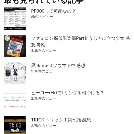
ョ
ン
PP300って可能なの？
6k件のビュー
ファミコン探偵倶楽部PartII うしろに立つ少女 感
想 考察
3.1k件のビュー
黒 -kuro- 3 ソウマトウ 感想
3.1k件のビュー
ヒーロー(Hr)でLリングを何つける？
2.7k件のビュー
TRICK トリック 1 第七話 感想
2.7k件のビュー