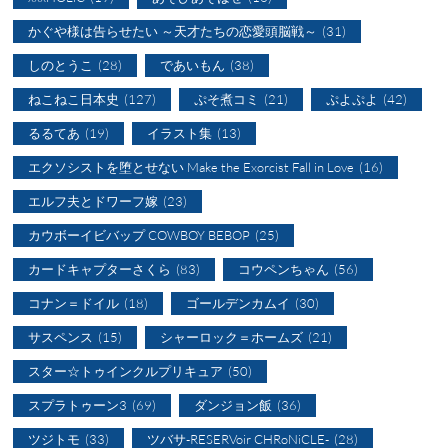
かぐや様は告らせたい ～天才たちの恋愛頭脳戦～
(31)
しのとうこ
(28)
であいもん
(38)
ねこねこ日本史
(127)
ぷそ煮コミ
(21)
ぷよぷよ
(42)
るるてあ
(19)
イラスト集
(13)
エクソシストを堕とせない Make the Exorcist Fall in Love
(16)
エルフ夫とドワーフ嫁
(23)
カウボーイビバップ COWBOY BEBOP
(25)
カードキャプターさくら
(83)
コウペンちゃん
(56)
コナン＝ドイル
(18)
ゴールデンカムイ
(30)
サスペンス
(15)
シャーロック＝ホームズ
(21)
スター☆トゥインクルプリキュア
(50)
スプラトゥーン3
(69)
ダンジョン飯
(36)
ツジトモ
(33)
ツバサ-RESERVoir CHRoNiCLE-
(28)