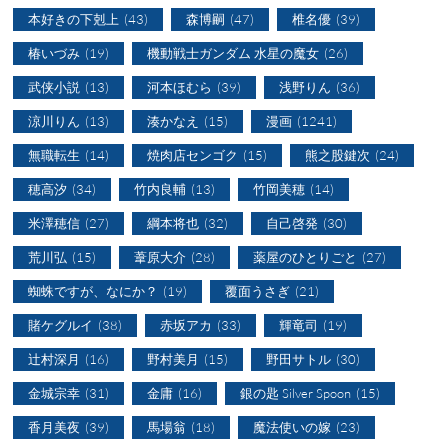
本好きの下剋上
(43)
森博嗣
(47)
椎名優
(39)
椿いづみ
(19)
機動戦士ガンダム 水星の魔女
(26)
武侠小説
(13)
河本ほむら
(39)
浅野りん
(36)
涼川りん
(13)
湊かなえ
(15)
漫画
(1241)
無職転生
(14)
焼肉店センゴク
(15)
熊之股鍵次
(24)
穂高汐
(34)
竹内良輔
(13)
竹岡美穂
(14)
米澤穂信
(27)
綱本将也
(32)
自己啓発
(30)
荒川弘
(15)
葦原大介
(28)
薬屋のひとりごと
(27)
蜘蛛ですが、なにか？
(19)
覆面うさぎ
(21)
賭ケグルイ
(38)
赤坂アカ
(33)
輝竜司
(19)
辻村深月
(16)
野村美月
(15)
野田サトル
(30)
金城宗幸
(31)
金庸
(16)
銀の匙 Silver Spoon
(15)
香月美夜
(39)
馬場翁
(18)
魔法使いの嫁
(23)