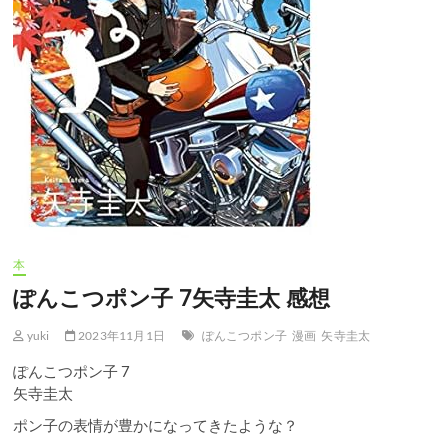
本
ぽんこつポン子 7矢寺圭太 感想
yuki
2023年11月1日
ぽんこつポン子
漫画
矢寺圭太
ぽんこつポン子 7
矢寺圭太
ポン子の表情が豊かになってきたような？