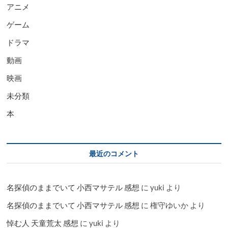
アニメ
ゲーム
ドラマ
動画
映画
未分類
本
最近のコメント
名探偵のままでいて 小西マサテル 感想
に
yuki
より
名探偵のままでいて 小西マサテル 感想
に
権守ゆいか
より
悼む人 天童荒太 感想
に
yuki
より