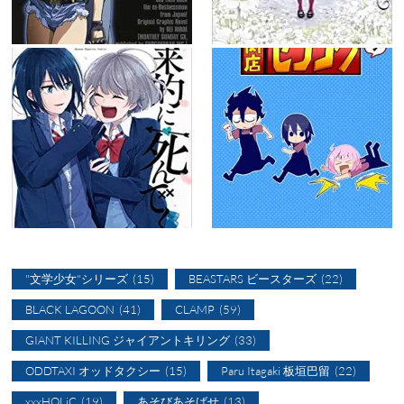
"文学少女"シリーズ
(15)
BEASTARS ビースターズ
(22)
BLACK LAGOON
(41)
CLAMP
(59)
GIANT KILLING ジャイアントキリング
(33)
ODDTAXI オッドタクシー
(15)
Paru Itagaki 板垣巴留
(22)
xxxHOLiC
(19)
あそびあそばせ
(13)