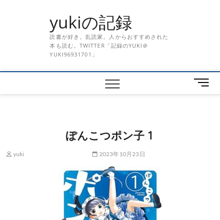
Skip
yukiの記録
to
content
読書が好き。乱読家。人からおすすめされた
本も読む。TWITTER「記録のYUKI＠
YUKI96931701」
メ
ニ
ュ
ー
ボ
ぽんこつポン子 1
タ
ン
yuki
2023年10月23日