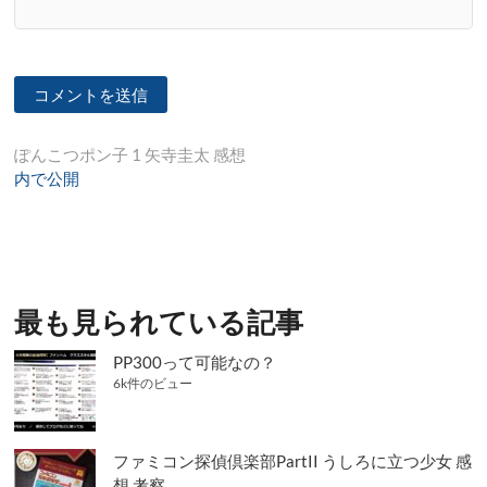
投
ぽんこつポン子 1 矢寺圭太 感想
内で公開
稿
ナ
ビ
ゲ
最も見られている記事
ー
シ
PP300って可能なの？
6k件のビュー
ョ
ン
ファミコン探偵倶楽部PartII うしろに立つ少女 感
想 考察