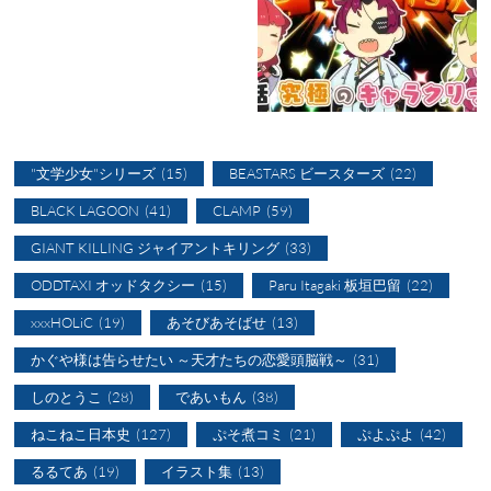
"文学少女"シリーズ
(15)
BEASTARS ビースターズ
(22)
BLACK LAGOON
(41)
CLAMP
(59)
GIANT KILLING ジャイアントキリング
(33)
ODDTAXI オッドタクシー
(15)
Paru Itagaki 板垣巴留
(22)
xxxHOLiC
(19)
あそびあそばせ
(13)
かぐや様は告らせたい ～天才たちの恋愛頭脳戦～
(31)
しのとうこ
(28)
であいもん
(38)
ねこねこ日本史
(127)
ぷそ煮コミ
(21)
ぷよぷよ
(42)
るるてあ
(19)
イラスト集
(13)