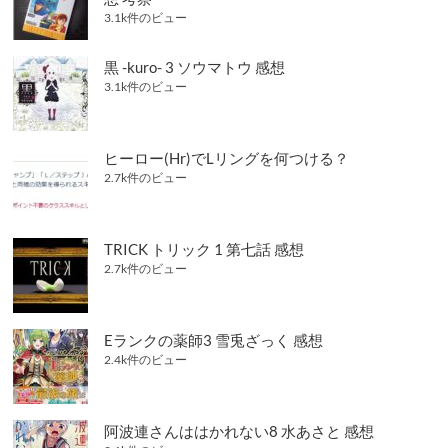
3.1k件のビュー
黒 -kuro- 3 ソウマトウ 感想
3.1k件のビュー
ヒーロー(Hr)でLリングを何つける？
2.7k件のビュー
TRICK トリック 1 第七話 感想
2.7k件のビュー
Eランクの薬師3 雪兎ざっく 感想
2.4k件のビュー
阿波連さんははかれない8 水あさと 感想