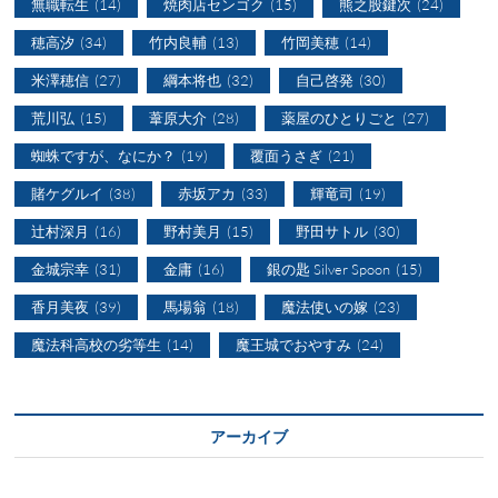
無職転生
(14)
焼肉店センゴク
(15)
熊之股鍵次
(24)
穂高汐
(34)
竹内良輔
(13)
竹岡美穂
(14)
米澤穂信
(27)
綱本将也
(32)
自己啓発
(30)
荒川弘
(15)
葦原大介
(28)
薬屋のひとりごと
(27)
蜘蛛ですが、なにか？
(19)
覆面うさぎ
(21)
賭ケグルイ
(38)
赤坂アカ
(33)
輝竜司
(19)
辻村深月
(16)
野村美月
(15)
野田サトル
(30)
金城宗幸
(31)
金庸
(16)
銀の匙 Silver Spoon
(15)
香月美夜
(39)
馬場翁
(18)
魔法使いの嫁
(23)
魔法科高校の劣等生
(14)
魔王城でおやすみ
(24)
アーカイブ