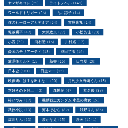
ヤマザキコレ
(22)
ライトノベル
(149)
ワールドトリガー
(28)
九井諒子
(14)
僕のヒーローアカデミア
(54)
古屋兎丸
(14)
堀越耕平
(49)
大武政夫
(27)
小松良佳
(23)
小説
(72)
尚村透
(16)
川村拓
(17)
憂国のモリアーティ
(13)
成田芋虫
(16)
放課後カルテ
(15)
新書
(15)
日向夏
(28)
日本史
(131)
日生マユ
(15)
映像研には手を出すな！
(20)
月刊少女野崎くん
(15)
本好きの下剋上
(43)
森博嗣
(47)
椎名優
(39)
椿いづみ
(19)
機動戦士ガンダム 水星の魔女
(26)
武侠小説
(13)
河本ほむら
(39)
浅野りん
(36)
涼川りん
(13)
湊かなえ
(15)
漫画
(1241)