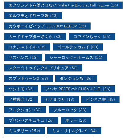
エクソシストを堕とせない Make the Exorcist Fall in Love
(16)
エルフ夫とドワーフ嫁
(23)
カウボーイビバップ COWBOY BEBOP
(25)
カードキャプターさくら
(83)
コウペンちゃん
(56)
コナン＝ドイル
(18)
ゴールデンカムイ
(30)
サスペンス
(15)
シャーロック＝ホームズ
(21)
スター☆トゥインクルプリキュア
(50)
スプラトゥーン3
(69)
ダンジョン飯
(36)
ツジトモ
(33)
ツバサ-RESERVoir CHRoNiCLE-
(28)
ノ村優介
(32)
ヒナまつり
(19)
ビジネス書
(48)
フィクション
(30)
ブルーロック
(33)
プリンセスチュチュ
(26)
ホラー
(28)
ミステリー
(259)
ミス・リトルグレイ
(34)