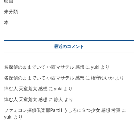
映画
未分類
本
最近のコメント
名探偵のままでいて 小西マサテル 感想
に
yuki
より
名探偵のままでいて 小西マサテル 感想
に
権守ゆいか
より
悼む人 天童荒太 感想
に
yuki
より
悼む人 天童荒太 感想
に
静人
より
ファミコン探偵倶楽部PartII うしろに立つ少女 感想 考察
に
yuki
より