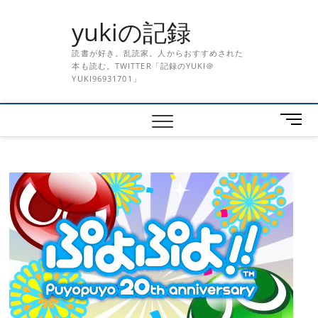
Skip
yukiの記録
to
content
読書が好き。乱読家。人からおすすめされた
本も読む。TWITTER「記録のYUKI＠
YUKI96931701」
メ
ニ
ュ
ー
ボ
タ
ン