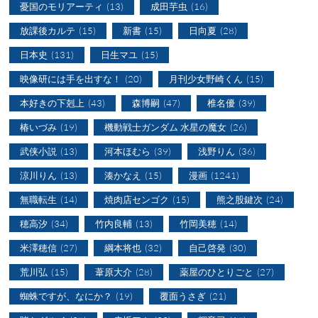
憂国のモリアーティ
(13)
成田芋虫
(16)
放課後カルテ
(15)
新書
(15)
日向夏
(28)
日本史
(131)
日生マユ
(15)
映像研には手を出すな！
(20)
月刊少女野崎くん
(15)
本好きの下剋上
(43)
森博嗣
(47)
椎名優
(39)
椿いづみ
(19)
機動戦士ガンダム 水星の魔女
(26)
武侠小説
(13)
河本ほむら
(39)
浅野りん
(36)
涼川りん
(13)
湊かなえ
(15)
漫画
(1241)
無職転生
(14)
焼肉店センゴク
(15)
熊之股鍵次
(24)
穂高汐
(34)
竹内良輔
(13)
竹岡美穂
(14)
米澤穂信
(27)
綱本将也
(32)
自己啓発
(30)
荒川弘
(15)
葦原大介
(28)
薬屋のひとりごと
(27)
蜘蛛ですが、なにか？
(19)
覆面うさぎ
(21)