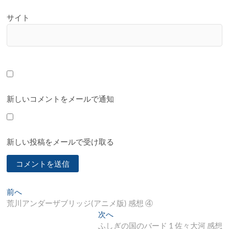
サイト
新しいコメントをメールで通知
新しい投稿をメールで受け取る
投
過
前へ
去
荒川アンダーザブリッジ(アニメ版) 感想 ④
稿
の
次
次へ
ナ
投
の
ふしぎの国のバード 1 佐々大河 感想