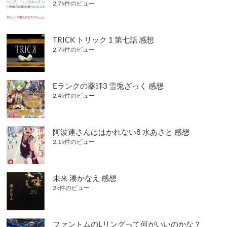
2.7k件のビュー
TRICK トリック 1 第七話 感想
2.7k件のビュー
Eランクの薬師3 雪兎ざっく 感想
2.4k件のビュー
阿波連さんははかれない8 水あさと 感想
2.1k件のビュー
未来 湊かなえ 感想
2k件のビュー
ファントムのLリングって何がいいのかな？