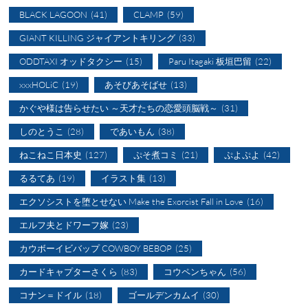
BLACK LAGOON
(41)
CLAMP
(59)
GIANT KILLING ジャイアントキリング
(33)
ODDTAXI オッドタクシー
(15)
Paru Itagaki 板垣巴留
(22)
xxxHOLiC
(19)
あそびあそばせ
(13)
かぐや様は告らせたい ～天才たちの恋愛頭脳戦～
(31)
しのとうこ
(28)
であいもん
(38)
ねこねこ日本史
(127)
ぷそ煮コミ
(21)
ぷよぷよ
(42)
るるてあ
(19)
イラスト集
(13)
エクソシストを堕とせない Make the Exorcist Fall in Love
(16)
エルフ夫とドワーフ嫁
(23)
カウボーイビバップ COWBOY BEBOP
(25)
カードキャプターさくら
(83)
コウペンちゃん
(56)
コナン＝ドイル
(18)
ゴールデンカムイ
(30)