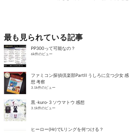
稿:
投
ビ
稿:
ゲ
ー
シ
最も見られている記事
ョ
PP300って可能なの？
ン
6k件のビュー
ファミコン探偵倶楽部PartII うしろに立つ少女 感
想 考察
3.1k件のビュー
黒 -kuro- 3 ソウマトウ 感想
3.1k件のビュー
ヒーロー(Hr)でLリングを何つける？