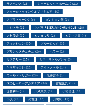
サスペンス
(15)
シャーロック＝ホームズ
(21)
スター☆トゥインクルプリキュア
(50)
スプラトゥーン3
(69)
ダンジョン飯
(36)
ツジトモ
(33)
ツバサ-RESERVoir CHRoNiCLE-
(28)
ノ村優介
(32)
ヒナまつり
(19)
ビジネス書
(48)
フィクション
(30)
ブルーロック
(33)
プリンセスチュチュ
(26)
ホラー
(28)
ミステリー
(259)
ミス・リトルグレイ
(34)
ヤマザキコレ
(22)
ライトノベル
(149)
ワールドトリガー
(28)
九井諒子
(14)
僕のヒーローアカデミア
(54)
古屋兎丸
(14)
堀越耕平
(49)
大武政夫
(27)
小松良佳
(23)
小説
(72)
尚村透
(16)
川村拓
(17)