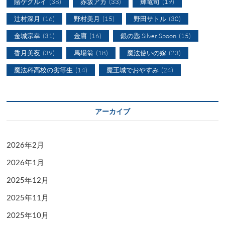
賭ケグルイ
(38)
赤坂アカ
(33)
輝竜司
(19)
辻村深月
(16)
野村美月
(15)
野田サトル
(30)
金城宗幸
(31)
金庸
(16)
銀の匙 Silver Spoon
(15)
香月美夜
(39)
馬場翁
(18)
魔法使いの嫁
(23)
魔法科高校の劣等生
(14)
魔王城でおやすみ
(24)
アーカイブ
2026年2月
2026年1月
2025年12月
2025年11月
2025年10月