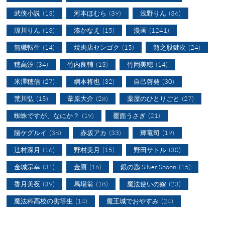
武侠小説
(13)
河本ほむら
(39)
浅野りん
(36)
涼川りん
(13)
湊かなえ
(15)
漫画
(1241)
無職転生
(14)
焼肉店センゴク
(15)
熊之股鍵次
(24)
穂高汐
(34)
竹内良輔
(13)
竹岡美穂
(14)
米澤穂信
(27)
綱本将也
(32)
自己啓発
(30)
荒川弘
(15)
葦原大介
(28)
薬屋のひとりごと
(27)
蜘蛛ですが、なにか？
(19)
覆面うさぎ
(21)
賭ケグルイ
(38)
赤坂アカ
(33)
輝竜司
(19)
辻村深月
(16)
野村美月
(15)
野田サトル
(30)
金城宗幸
(31)
金庸
(16)
銀の匙 Silver Spoon
(15)
香月美夜
(39)
馬場翁
(18)
魔法使いの嫁
(23)
魔法科高校の劣等生
(14)
魔王城でおやすみ
(24)