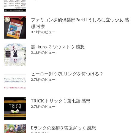
ファミコン探偵倶楽部PartII うしろに立つ少女 感
想 考察
3.1k件のビュー
黒 -kuro- 3 ソウマトウ 感想
3.1k件のビュー
ヒーロー(Hr)でLリングを何つける？
2.7k件のビュー
TRICK トリック 1 第七話 感想
2.7k件のビュー
Eランクの薬師3 雪兎ざっく 感想