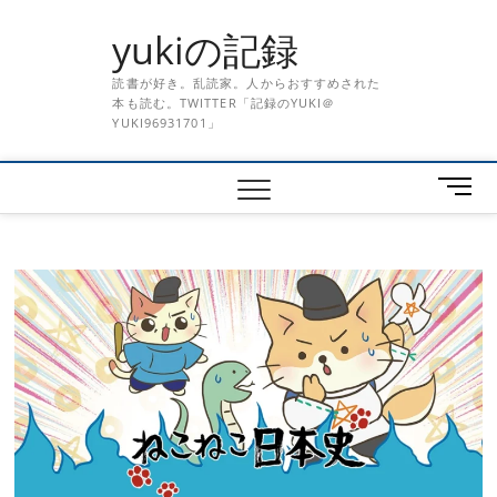
Skip
yukiの記録
to
content
読書が好き。乱読家。人からおすすめされた
本も読む。TWITTER「記録のYUKI＠
YUKI96931701」
メ
ニ
ュ
ー
ボ
タ
ン