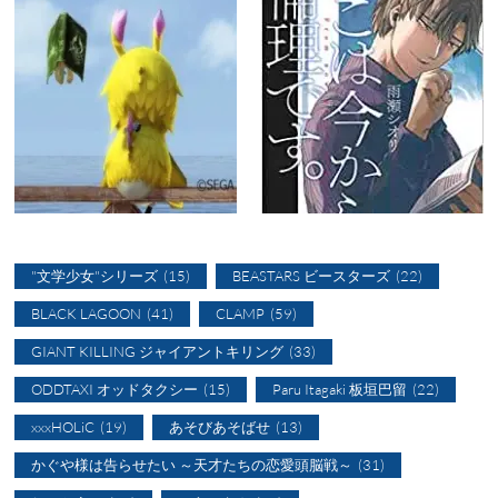
"文学少女"シリーズ
(15)
BEASTARS ビースターズ
(22)
BLACK LAGOON
(41)
CLAMP
(59)
GIANT KILLING ジャイアントキリング
(33)
ODDTAXI オッドタクシー
(15)
Paru Itagaki 板垣巴留
(22)
xxxHOLiC
(19)
あそびあそばせ
(13)
かぐや様は告らせたい ～天才たちの恋愛頭脳戦～
(31)