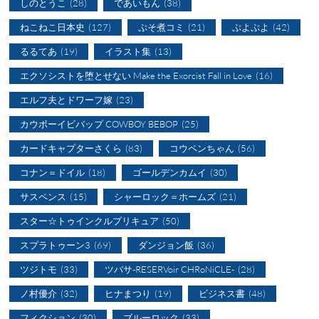
しのとうこ
(28)
であいもん
(38)
ねこねこ日本史
(127)
ぷそ煮コミ
(21)
ぷよぷよ
(42)
るるてあ
(19)
イラスト集
(13)
エクソシストを堕とせない Make the Exorcist Fall in Love
(16)
エルフ夫とドワーフ嫁
(23)
カウボーイビバップ COWBOY BEBOP
(25)
カードキャプターさくら
(83)
コウペンちゃん
(56)
コナン＝ドイル
(18)
ゴールデンカムイ
(30)
サスペンス
(15)
シャーロック＝ホームズ
(21)
スター☆トゥインクルプリキュア
(50)
スプラトゥーン3
(69)
ダンジョン飯
(36)
ツジトモ
(33)
ツバサ-RESERVoir CHRoNiCLE-
(28)
ノ村優介
(32)
ヒナまつり
(19)
ビジネス書
(48)
フィクション
(30)
ブルーロック
(33)