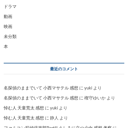
ドラマ
動画
映画
未分類
本
最近のコメント
名探偵のままでいて 小西マサテル 感想
に
yuki
より
名探偵のままでいて 小西マサテル 感想
に
権守ゆいか
より
悼む人 天童荒太 感想
に
yuki
より
悼む人 天童荒太 感想
に
静人
より
ファミコン探偵倶楽部PartII うしろに立つ少女 感想 考察
に