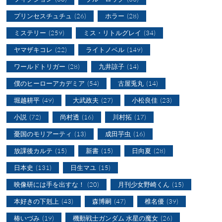
プリンセスチュチュ
(26)
ホラー
(28)
ミステリー
(259)
ミス・リトルグレイ
(34)
ヤマザキコレ
(22)
ライトノベル
(149)
ワールドトリガー
(28)
九井諒子
(14)
僕のヒーローアカデミア
(54)
古屋兎丸
(14)
堀越耕平
(49)
大武政夫
(27)
小松良佳
(23)
小説
(72)
尚村透
(16)
川村拓
(17)
憂国のモリアーティ
(13)
成田芋虫
(16)
放課後カルテ
(15)
新書
(15)
日向夏
(28)
日本史
(131)
日生マユ
(15)
映像研には手を出すな！
(20)
月刊少女野崎くん
(15)
本好きの下剋上
(43)
森博嗣
(47)
椎名優
(39)
椿いづみ
(19)
機動戦士ガンダム 水星の魔女
(26)