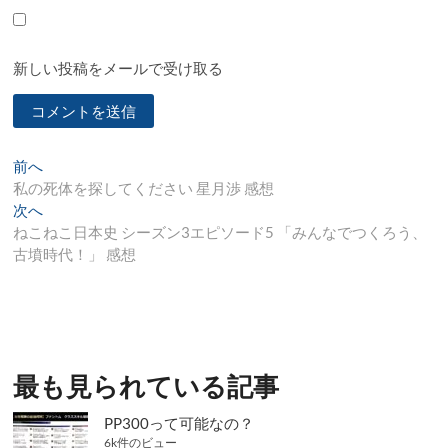
新しい投稿をメールで受け取る
投
過
前へ
去
私の死体を探してください 星月渉 感想
稿
の
次
次へ
ナ
投
の
ねこねこ日本史 シーズン3エピソード5 「みんなでつくろう、
稿:
投
古墳時代！」 感想
ビ
稿:
ゲ
ー
シ
最も見られている記事
ョ
ン
PP300って可能なの？
6k件のビュー