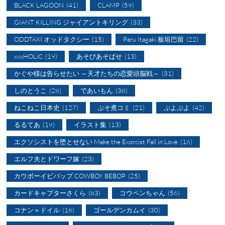
BLACK LAGOON
(41)
CLAMP
(59)
GIANT KILLING ジャイアントキリング
(33)
ODDTAXI オッドタクシー
(15)
Paru Itagaki 板垣巴留
(22)
xxxHOLiC
(19)
あそびあそばせ
(13)
かぐや様は告らせたい ～天才たちの恋愛頭脳戦～
(31)
しのとうこ
(28)
であいもん
(38)
ねこねこ日本史
(127)
ぷそ煮コミ
(21)
ぷよぷよ
(42)
るるてあ
(19)
イラスト集
(13)
エクソシストを堕とせない Make the Exorcist Fall in Love
(16)
エルフ夫とドワーフ嫁
(23)
カウボーイビバップ COWBOY BEBOP
(25)
カードキャプターさくら
(83)
コウペンちゃん
(56)
コナン＝ドイル
(18)
ゴールデンカムイ
(30)