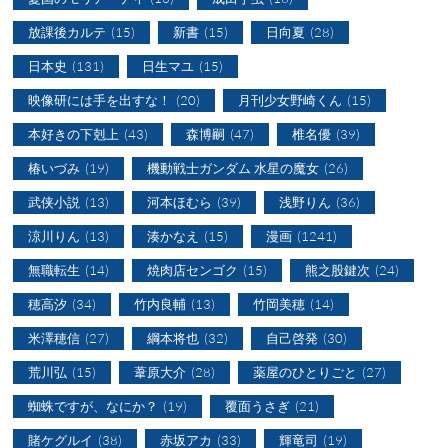
放課後カルテ
(15)
新書
(15)
日向夏
(28)
日本史
(131)
日生マユ
(15)
映像研には手を出すな！
(20)
月刊少女野崎くん
(15)
本好きの下剋上
(43)
森博嗣
(47)
椎名優
(39)
椿いづみ
(19)
機動戦士ガンダム 水星の魔女
(26)
武侠小説
(13)
河本ほむら
(39)
浅野りん
(36)
涼川りん
(13)
湊かなえ
(15)
漫画
(1241)
無職転生
(14)
焼肉店センゴク
(15)
熊之股鍵次
(24)
穂高汐
(34)
竹内良輔
(13)
竹岡美穂
(14)
米澤穂信
(27)
綱本将也
(32)
自己啓発
(30)
荒川弘
(15)
葦原大介
(28)
薬屋のひとりごと
(27)
蜘蛛ですが、なにか？
(19)
覆面うさぎ
(21)
賭ケグルイ
(38)
赤坂アカ
(33)
輝竜司
(19)