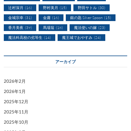
辻村深月
(16)
野村美月
(15)
野田サトル
(30)
金城宗幸
(31)
金庸
(16)
銀の匙 Silver Spoon
(15)
香月美夜
(39)
馬場翁
(18)
魔法使いの嫁
(23)
魔法科高校の劣等生
(14)
魔王城でおやすみ
(24)
アーカイブ
2026年2月
2026年1月
2025年12月
2025年11月
2025年10月