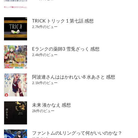
TRICK トリック 1 第七話 感想
2.7k件のビュー
Eランクの薬師3 雪兎ざっく 感想
2.4k件のビュー
阿波連さんははかれない8 水あさと 感想
2.1k件のビュー
未来 湊かなえ 感想
2k件のビュー
ファントムのLリングって何がいいのかな？