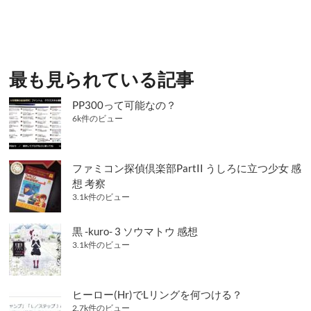
稿:
ゲ
ー
シ
最も見られている記事
ョ
ン
PP300って可能なの？
6k件のビュー
ファミコン探偵倶楽部PartII うしろに立つ少女 感
想 考察
3.1k件のビュー
黒 -kuro- 3 ソウマトウ 感想
3.1k件のビュー
ヒーロー(Hr)でLリングを何つける？
2.7k件のビュー