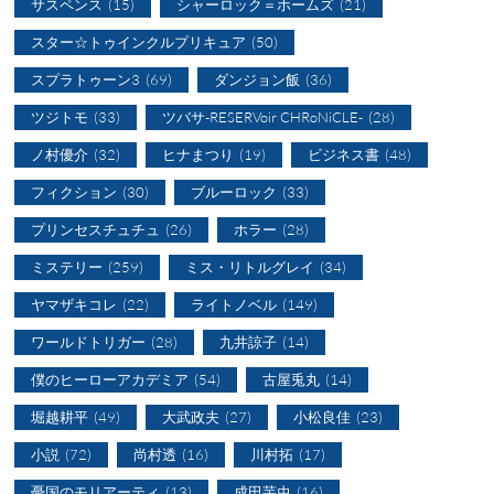
サスペンス
(15)
シャーロック＝ホームズ
(21)
スター☆トゥインクルプリキュア
(50)
スプラトゥーン3
(69)
ダンジョン飯
(36)
ツジトモ
(33)
ツバサ-RESERVoir CHRoNiCLE-
(28)
ノ村優介
(32)
ヒナまつり
(19)
ビジネス書
(48)
フィクション
(30)
ブルーロック
(33)
プリンセスチュチュ
(26)
ホラー
(28)
ミステリー
(259)
ミス・リトルグレイ
(34)
ヤマザキコレ
(22)
ライトノベル
(149)
ワールドトリガー
(28)
九井諒子
(14)
僕のヒーローアカデミア
(54)
古屋兎丸
(14)
堀越耕平
(49)
大武政夫
(27)
小松良佳
(23)
小説
(72)
尚村透
(16)
川村拓
(17)
憂国のモリアーティ
(13)
成田芋虫
(16)