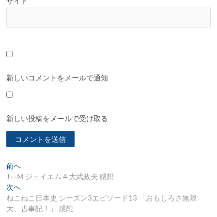
サイト
新しいコメントをメールで通知
新しい投稿をメールで受け取る
投
過
前へ
去
J⇔M ジェイエム 4 大武政夫 感想
稿
の
次
次へ
ナ
投
の
ねこねこ日本史 シーズン3エピソード13 「おもしろさ無限
稿:
投
大、古事記！」 感想
ビ