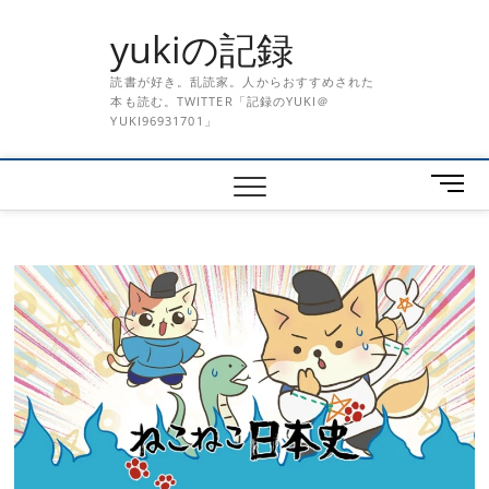
Skip
yukiの記録
to
content
読書が好き。乱読家。人からおすすめされた
本も読む。TWITTER「記録のYUKI＠
YUKI96931701」
メ
ニ
ュ
ー
ボ
タ
ン