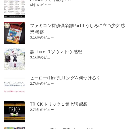
ン
6k件のビュー
ファミコン探偵倶楽部PartII うしろに立つ少女 感
想 考察
3.1k件のビュー
黒 -kuro- 3 ソウマトウ 感想
3.1k件のビュー
ヒーロー(Hr)でLリングを何つける？
2.7k件のビュー
TRICK トリック 1 第七話 感想
2.7k件のビュー