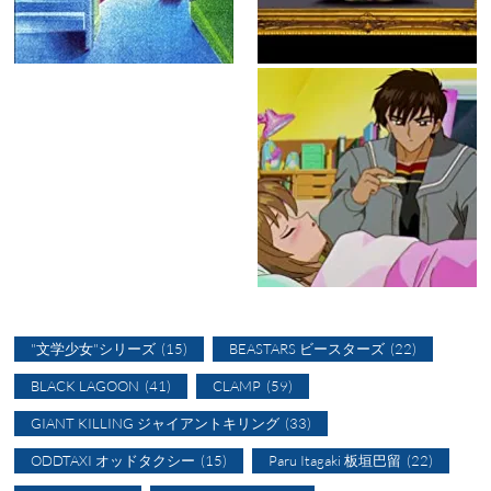
"文学少女"シリーズ
(15)
BEASTARS ビースターズ
(22)
BLACK LAGOON
(41)
CLAMP
(59)
GIANT KILLING ジャイアントキリング
(33)
ODDTAXI オッドタクシー
(15)
Paru Itagaki 板垣巴留
(22)