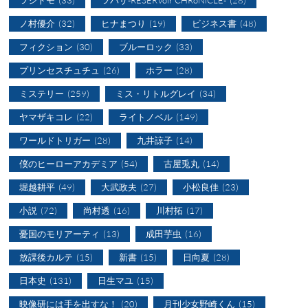
ツジトモ
(33)
ツバサ-RESERVoir CHRoNiCLE-
(28)
ノ村優介
(32)
ヒナまつり
(19)
ビジネス書
(48)
フィクション
(30)
ブルーロック
(33)
プリンセスチュチュ
(26)
ホラー
(28)
ミステリー
(259)
ミス・リトルグレイ
(34)
ヤマザキコレ
(22)
ライトノベル
(149)
ワールドトリガー
(28)
九井諒子
(14)
僕のヒーローアカデミア
(54)
古屋兎丸
(14)
堀越耕平
(49)
大武政夫
(27)
小松良佳
(23)
小説
(72)
尚村透
(16)
川村拓
(17)
憂国のモリアーティ
(13)
成田芋虫
(16)
放課後カルテ
(15)
新書
(15)
日向夏
(28)
日本史
(131)
日生マユ
(15)
映像研には手を出すな！
(20)
月刊少女野崎くん
(15)