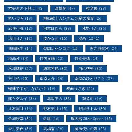
本好きの下剋上
(43)
森博嗣
(47)
椎名優
(39)
椿いづみ
(19)
機動戦士ガンダム 水星の魔女
(26)
武侠小説
(13)
河本ほむら
(39)
浅野りん
(36)
涼川りん
(13)
湊かなえ
(15)
漫画
(1241)
無職転生
(14)
焼肉店センゴク
(15)
熊之股鍵次
(24)
穂高汐
(34)
竹内良輔
(13)
竹岡美穂
(14)
米澤穂信
(27)
綱本将也
(32)
自己啓発
(30)
荒川弘
(15)
葦原大介
(28)
薬屋のひとりごと
(27)
蜘蛛ですが、なにか？
(19)
覆面うさぎ
(21)
賭ケグルイ
(38)
赤坂アカ
(33)
輝竜司
(19)
辻村深月
(16)
野村美月
(15)
野田サトル
(30)
金城宗幸
(31)
金庸
(16)
銀の匙 Silver Spoon
(15)
香月美夜
(39)
馬場翁
(18)
魔法使いの嫁
(23)