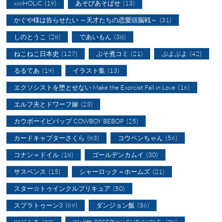
xxxHOLiC
(19)
あそびあそばせ
(13)
かぐや様は告らせたい ～天才たちの恋愛頭脳戦～
(31)
しのとうこ
(28)
であいもん
(38)
ねこねこ日本史
(127)
ぷそ煮コミ
(21)
ぷよぷよ
(42)
るるてあ
(19)
イラスト集
(13)
エクソシストを堕とせない Make the Exorcist Fall in Love
(16)
エルフ夫とドワーフ嫁
(23)
カウボーイビバップ COWBOY BEBOP
(25)
カードキャプターさくら
(83)
コウペンちゃん
(56)
コナン＝ドイル
(18)
ゴールデンカムイ
(30)
サスペンス
(15)
シャーロック＝ホームズ
(21)
スター☆トゥインクルプリキュア
(50)
スプラトゥーン3
(69)
ダンジョン飯
(36)