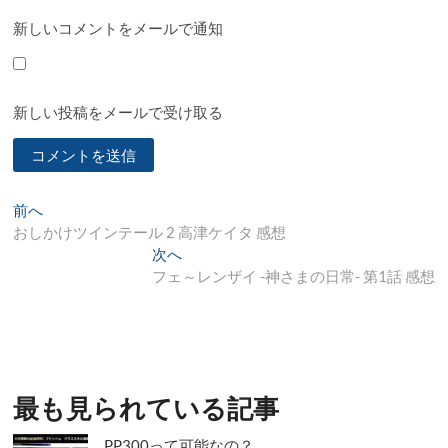
新しいコメントをメールで通知
新しい投稿をメールで受け取る
投
過
前へ
去
おしかけツインテール 2 高津ケイタ 感想
稿
の
次
次へ
ナ
投
の
フェ～レンザイ -神さまの日常- 第1話 感想
稿:
投
ビ
稿:
ゲ
ー
シ
最も見られている記事
ョ
PP300って可能なの？