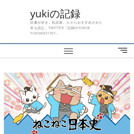
Skip
yukiの記録
to
content
読書が好き。乱読家。人からおすすめされた
本も読む。TWITTER「記録のYUKI＠
YUKI96931701」
メ
ニ
ュ
ー
ボ
タ
ン