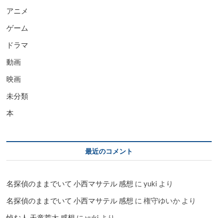
アニメ
ゲーム
ドラマ
動画
映画
未分類
本
最近のコメント
名探偵のままでいて 小西マサテル 感想
に
yuki
より
名探偵のままでいて 小西マサテル 感想
に
権守ゆいか
より
悼む人 天童荒太 感想
に
yuki
より