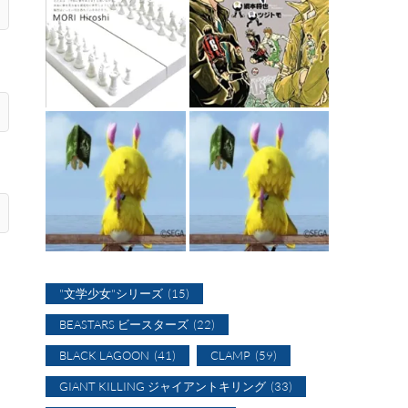
"文学少女"シリーズ
(15)
BEASTARS ビースターズ
(22)
BLACK LAGOON
(41)
CLAMP
(59)
GIANT KILLING ジャイアントキリング
(33)