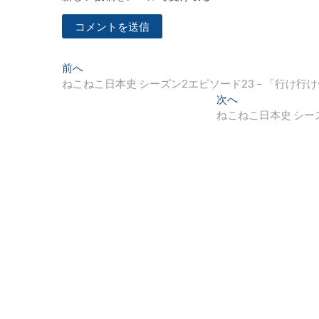
投
過
前へ
去
ねこねこ日本史 シーズン2エピソード23 – 「行け行
稿
の
次
次へ
ナ
投
の
ねこねこ日本史 シー
稿:
投
ビ
稿:
ゲ
ー
シ
ョ
ン