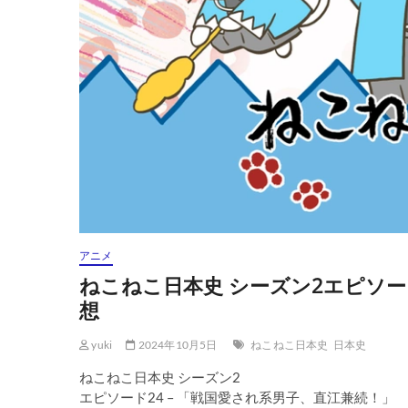
アニメ
ねこねこ日本史 シーズン2エピソード
想
yuki
2024年10月5日
ねこねこ日本史
日本史
ねこねこ日本史 シーズン2
エピソード24 – 「戦国愛され系男子、直江兼続！」