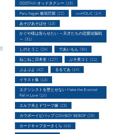
ODDTAXI オッドタクシー
(15)
Paru Itagaki 板垣巴留
(22)
xxxHOLiC
(19)
あそびあそばせ
(13)
かぐや様は告らせたい ～天才たちの恋愛頭脳戦
～
(31)
想
しのとうこ
(28)
であいもん
(38)
ねこねこ日本史
(127)
ぷそ煮コミ
(21)
ぷよぷよ
(42)
るるてあ
(19)
イラスト集
(13)
エクソシストを堕とせない Make the Exorcist
Fall in Love
(16)
エルフ夫とドワーフ嫁
(23)
カウボーイビバップ COWBOY BEBOP
(25)
カードキャプターさくら
(83)