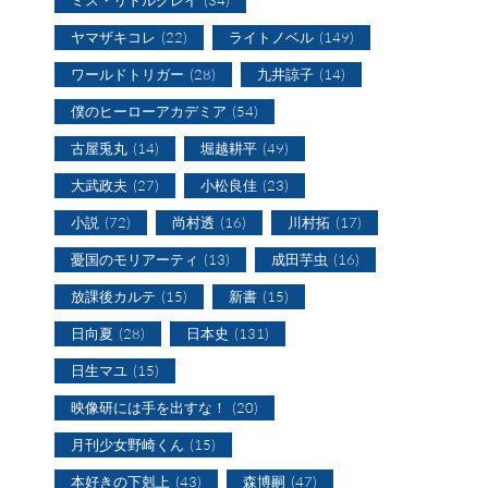
ヤマザキコレ
(22)
ライトノベル
(149)
ワールドトリガー
(28)
九井諒子
(14)
僕のヒーローアカデミア
(54)
古屋兎丸
(14)
堀越耕平
(49)
大武政夫
(27)
小松良佳
(23)
小説
(72)
尚村透
(16)
川村拓
(17)
憂国のモリアーティ
(13)
成田芋虫
(16)
放課後カルテ
(15)
新書
(15)
日向夏
(28)
日本史
(131)
日生マユ
(15)
映像研には手を出すな！
(20)
月刊少女野崎くん
(15)
本好きの下剋上
(43)
森博嗣
(47)