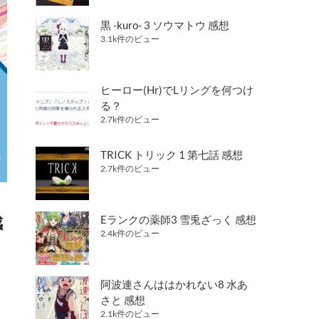
黒 -kuro- 3 ソウマトウ 感想
3.1k件のビュー
ヒーロー(Hr)でLリングを何つけ
る？
2.7k件のビュー
TRICK トリック 1 第七話 感想
2.7k件のビュー
感
Eランクの薬師3 雪兎ざっく 感想
2.4k件のビュー
阿波連さんははかれない8 水あ
さと 感想
2.1k件のビュー