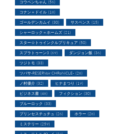
コウペンちゃん
(56)
コナン＝ドイル
(18)
ゴールデンカムイ
(30)
サスペンス
(15)
シャーロック＝ホームズ
(21)
スター☆トゥインクルプリキュア
(50)
スプラトゥーン3
(69)
ダンジョン飯
(36)
ツジトモ
(33)
ツバサ-RESERVoir CHRoNiCLE-
(28)
ノ村優介
(32)
ヒナまつり
(19)
ビジネス書
(48)
フィクション
(30)
ブルーロック
(33)
プリンセスチュチュ
(26)
ホラー
(28)
ミステリー
(259)
ミス・リトルグレイ
(34)