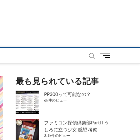
メ
ニ
ュ
ー
最も見られている記事
ボ
タ
PP300って可能なの？
ン
6k件のビュー
ファミコン探偵倶楽部PartII う
しろに立つ少女 感想 考察
3.1k件のビュー