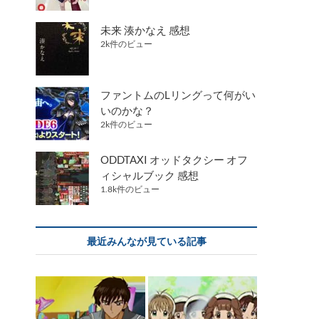
未来 湊かなえ 感想
2k件のビュー
ファントムのLリングって何がい
いのかな？
2k件のビュー
ODDTAXI オッドタクシー オフ
ィシャルブック 感想
1.8k件のビュー
最近みんなが見ている記事