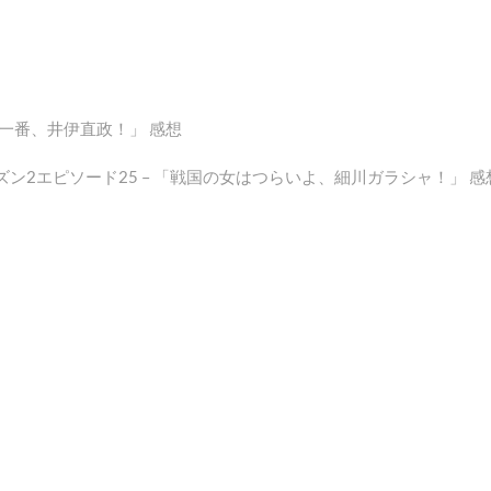
け一番、井伊直政！」 感想
ズン2エピソード25 – 「戦国の女はつらいよ、細川ガラシャ！」 感