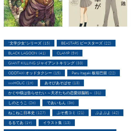
"文学少女"シリーズ
(15)
BEASTARS ビースターズ
(22)
BLACK LAGOON
(41)
CLAMP
(59)
GIANT KILLING ジャイアントキリング
(33)
ODDTAXI オッドタクシー
(15)
Paru Itagaki 板垣巴留
(22)
xxxHOLiC
(19)
あそびあそばせ
(13)
かぐや様は告らせたい ～天才たちの恋愛頭脳戦～
(31)
しのとうこ
(28)
であいもん
(38)
ねこねこ日本史
(127)
ぷそ煮コミ
(21)
ぷよぷよ
(42)
るるてあ
(19)
イラスト集
(13)