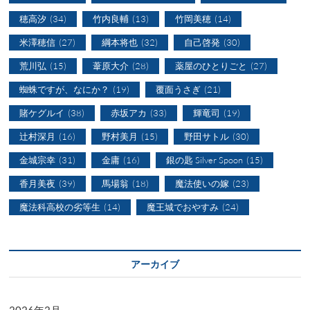
穂高汐
(34)
竹内良輔
(13)
竹岡美穂
(14)
米澤穂信
(27)
綱本将也
(32)
自己啓発
(30)
荒川弘
(15)
葦原大介
(28)
薬屋のひとりごと
(27)
蜘蛛ですが、なにか？
(19)
覆面うさぎ
(21)
賭ケグルイ
(38)
赤坂アカ
(33)
輝竜司
(19)
辻村深月
(16)
野村美月
(15)
野田サトル
(30)
金城宗幸
(31)
金庸
(16)
銀の匙 Silver Spoon
(15)
香月美夜
(39)
馬場翁
(18)
魔法使いの嫁
(23)
魔法科高校の劣等生
(14)
魔王城でおやすみ
(24)
アーカイブ