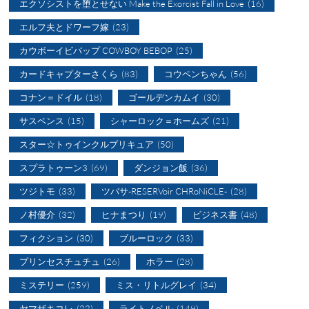
エクソシストを堕とせない Make the Exorcist Fall in Love
(16)
エルフ夫とドワーフ嫁
(23)
カウボーイビバップ COWBOY BEBOP
(25)
カードキャプターさくら
(83)
コウペンちゃん
(56)
コナン＝ドイル
(18)
ゴールデンカムイ
(30)
サスペンス
(15)
シャーロック＝ホームズ
(21)
スター☆トゥインクルプリキュア
(50)
スプラトゥーン3
(69)
ダンジョン飯
(36)
ツジトモ
(33)
ツバサ-RESERVoir CHRoNiCLE-
(28)
ノ村優介
(32)
ヒナまつり
(19)
ビジネス書
(48)
フィクション
(30)
ブルーロック
(33)
プリンセスチュチュ
(26)
ホラー
(28)
ミステリー
(259)
ミス・リトルグレイ
(34)
ヤマザキコレ
(22)
ライトノベル
(149)