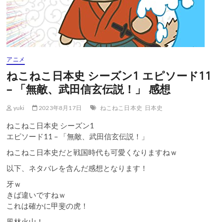
アニメ
ねこねこ日本史 シーズン1 エピソード11
– 「無敵、武田信玄伝説！」 感想
yuki
2023年8月17日
ねこねこ日本史
日本史
ねこねこ日本史 シーズン1
エピソード11 – 「無敵、武田信玄伝説！」
ねこねこ日本史だと戦国時代も可愛くなりますねｗ
以下、ネタバレを含んだ感想となります！
牙ｗ
きば違いですねｗ
これは確かに甲斐の虎！
風林火山！