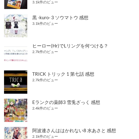
3.1k件のビュー
黒 -kuro- 3 ソウマトウ 感想
3.1k件のビュー
ヒーロー(Hr)でLリングを何つける？
2.7k件のビュー
TRICK トリック 1 第七話 感想
2.7k件のビュー
Eランクの薬師3 雪兎ざっく 感想
2.4k件のビュー
阿波連さんははかれない8 水あさと 感想
2.1k件のビュー