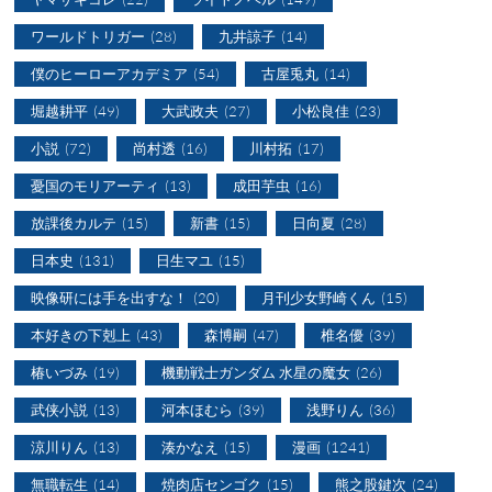
ワールドトリガー
(28)
九井諒子
(14)
僕のヒーローアカデミア
(54)
古屋兎丸
(14)
堀越耕平
(49)
大武政夫
(27)
小松良佳
(23)
小説
(72)
尚村透
(16)
川村拓
(17)
憂国のモリアーティ
(13)
成田芋虫
(16)
放課後カルテ
(15)
新書
(15)
日向夏
(28)
日本史
(131)
日生マユ
(15)
映像研には手を出すな！
(20)
月刊少女野崎くん
(15)
本好きの下剋上
(43)
森博嗣
(47)
椎名優
(39)
椿いづみ
(19)
機動戦士ガンダム 水星の魔女
(26)
武侠小説
(13)
河本ほむら
(39)
浅野りん
(36)
涼川りん
(13)
湊かなえ
(15)
漫画
(1241)
無職転生
(14)
焼肉店センゴク
(15)
熊之股鍵次
(24)