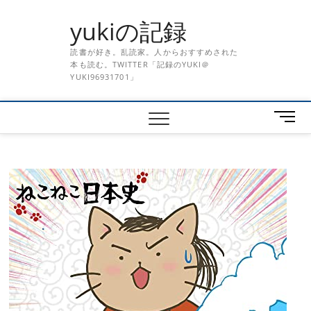
Skip
yukiの記録
to
content
読書が好き。乱読家。人からおすすめされた
本も読む。TWITTER「記録のYUKI＠
YUKI96931701」
メ
ニ
ュ
ー
ボ
タ
ン