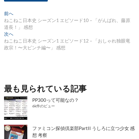
投
過
前へ
去
ねこねこ日本史 シーズン1 エピソード10 – 「がんばれ、藤原
稿
の
道長！」 感想
ナ
投
次
次へ
稿:
の
ねこねこ日本史 シーズン1 エピソード12 – 「おしゃれ独眼竜
ビ
投
政宗！〜大ピンチ編〜」 感想
ゲ
稿:
ー
シ
ョ
最も見られている記事
ン
PP300って可能なの？
6k件のビュー
ファミコン探偵倶楽部PartII うしろに立つ少女 感
想 考察