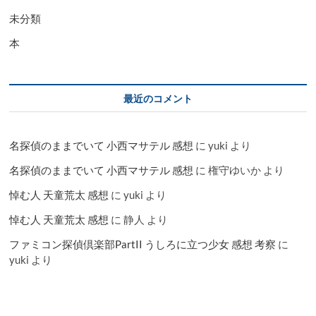
未分類
本
最近のコメント
名探偵のままでいて 小西マサテル 感想
に
yuki
より
名探偵のままでいて 小西マサテル 感想
に
権守ゆいか
より
悼む人 天童荒太 感想
に
yuki
より
悼む人 天童荒太 感想
に
静人
より
ファミコン探偵倶楽部PartII うしろに立つ少女 感想 考察
に
yuki
より