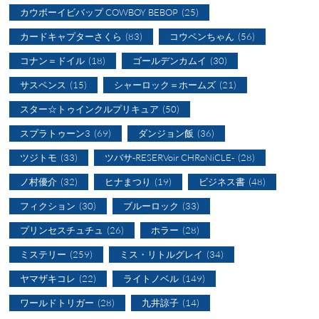
カウボーイビバップ COWBOY BEBOP
(25)
カードキャプターさくら
(83)
コウペンちゃん
(56)
コナン＝ドイル
(18)
ゴールデンカムイ
(30)
サスペンス
(15)
シャーロック＝ホームズ
(21)
スター☆トゥインクルプリキュア
(50)
スプラトゥーン3
(69)
ダンジョン飯
(36)
ツジトモ
(33)
ツバサ-RESERVoir CHRoNiCLE-
(28)
ノ村優介
(32)
ヒナまつり
(19)
ビジネス書
(48)
フィクション
(30)
ブルーロック
(33)
プリンセスチュチュ
(26)
ホラー
(28)
ミステリー
(259)
ミス・リトルグレイ
(34)
ヤマザキコレ
(22)
ライトノベル
(149)
ワールドトリガー
(28)
九井諒子
(14)