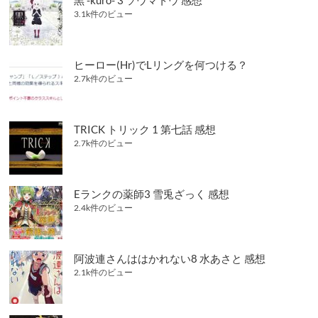
黒 -kuro- 3 ソウマトウ 感想
3.1k件のビュー
ヒーロー(Hr)でLリングを何つける？
2.7k件のビュー
TRICK トリック 1 第七話 感想
2.7k件のビュー
Eランクの薬師3 雪兎ざっく 感想
2.4k件のビュー
阿波連さんははかれない8 水あさと 感想
2.1k件のビュー