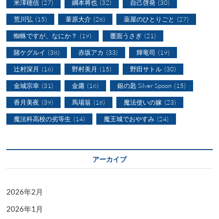
米澤穂信
(27)
綱本将也
(32)
自己啓発
(30)
荒川弘
(15)
葦原大介
(28)
薬屋のひとりごと
(27)
蜘蛛ですが、なにか？
(19)
覆面うさぎ
(21)
賭ケグルイ
(38)
赤坂アカ
(33)
輝竜司
(19)
辻村深月
(16)
野村美月
(15)
野田サトル
(30)
金城宗幸
(31)
金庸
(16)
銀の匙 Silver Spoon
(15)
香月美夜
(39)
馬場翁
(18)
魔法使いの嫁
(23)
魔法科高校の劣等生
(14)
魔王城でおやすみ
(24)
アーカイブ
2026年2月
2026年1月