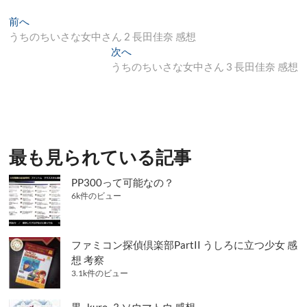
投
過
前へ
去
うちのちいさな女中さん 2 長田佳奈 感想
稿
の
次
次へ
ナ
投
の
うちのちいさな女中さん 3 長田佳奈 感想
稿:
投
ビ
稿:
ゲ
ー
シ
最も見られている記事
ョ
PP300って可能なの？
ン
6k件のビュー
ファミコン探偵倶楽部PartII うしろに立つ少女 感
想 考察
3.1k件のビュー