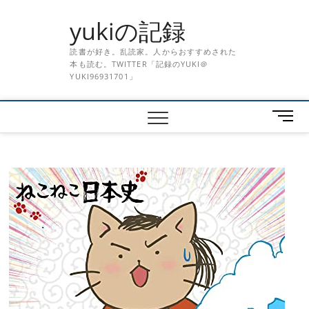
Skip
yukiの記録
to
content
読書が好き。乱読家。人からおすすめされた
本も読む。TWITTER「記録のYUKI＠
YUKI96931701」
メ
ニ
ュ
ー
ボ
タ
ン