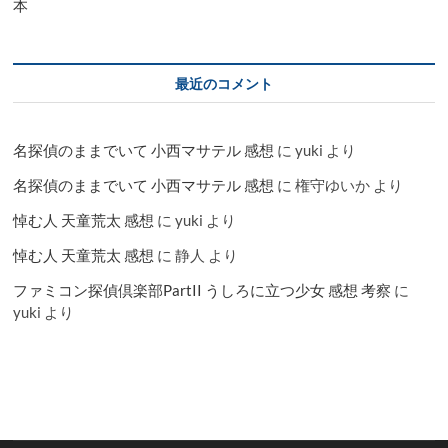
本
最近のコメント
名探偵のままでいて 小西マサテル 感想
に
yuki
より
名探偵のままでいて 小西マサテル 感想
に
権守ゆいか
より
悼む人 天童荒太 感想
に
yuki
より
悼む人 天童荒太 感想
に
静人
より
ファミコン探偵倶楽部PartII うしろに立つ少女 感想 考察
に
yuki
より