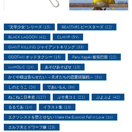
"文学少女"シリーズ
(15)
BEASTARS ビースターズ
(22)
BLACK LAGOON
(41)
CLAMP
(59)
GIANT KILLING ジャイアントキリング
(33)
ODDTAXI オッドタクシー
(15)
Paru Itagaki 板垣巴留
(22)
xxxHOLiC
(19)
あそびあそばせ
(13)
かぐや様は告らせたい ～天才たちの恋愛頭脳戦～
(31)
しのとうこ
(28)
であいもん
(38)
ねこねこ日本史
(127)
ぷそ煮コミ
(21)
ぷよぷよ
(42)
るるてあ
(19)
イラスト集
(13)
エクソシストを堕とせない Make the Exorcist Fall in Love
(16)
エルフ夫とドワーフ嫁
(23)