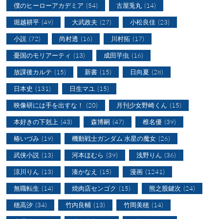
僕のヒーローアカデミア
(54)
古屋兎丸
(14)
堀越耕平
(49)
大武政夫
(27)
小松良佳
(23)
小説
(72)
尚村透
(16)
川村拓
(17)
憂国のモリアーティ
(13)
成田芋虫
(16)
放課後カルテ
(15)
新書
(15)
日向夏
(28)
日本史
(131)
日生マユ
(15)
映像研には手を出すな！
(20)
月刊少女野崎くん
(15)
本好きの下剋上
(43)
森博嗣
(47)
椎名優
(39)
椿いづみ
(19)
機動戦士ガンダム 水星の魔女
(26)
武侠小説
(13)
河本ほむら
(39)
浅野りん
(36)
涼川りん
(13)
湊かなえ
(15)
漫画
(1241)
無職転生
(14)
焼肉店センゴク
(15)
熊之股鍵次
(24)
穂高汐
(34)
竹内良輔
(13)
竹岡美穂
(14)