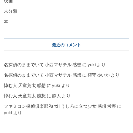
映画
未分類
本
最近のコメント
名探偵のままでいて 小西マサテル 感想
に
yuki
より
名探偵のままでいて 小西マサテル 感想
に
権守ゆいか
より
悼む人 天童荒太 感想
に
yuki
より
悼む人 天童荒太 感想
に
静人
より
ファミコン探偵倶楽部PartII うしろに立つ少女 感想 考察
に
yuki
より