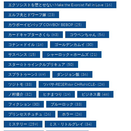
エクソシストを堕とせない Make the Exorcist Fall in Love
(16)
エルフ夫とドワーフ嫁
(23)
カウボーイビバップ COWBOY BEBOP
(25)
カードキャプターさくら
(83)
コウペンちゃん
(56)
コナン＝ドイル
(18)
ゴールデンカムイ
(30)
サスペンス
(15)
シャーロック＝ホームズ
(21)
スター☆トゥインクルプリキュア
(50)
スプラトゥーン3
(69)
ダンジョン飯
(36)
ツジトモ
(33)
ツバサ-RESERVoir CHRoNiCLE-
(28)
ノ村優介
(32)
ヒナまつり
(19)
ビジネス書
(48)
フィクション
(30)
ブルーロック
(33)
プリンセスチュチュ
(26)
ホラー
(28)
ミステリー
(259)
ミス・リトルグレイ
(34)