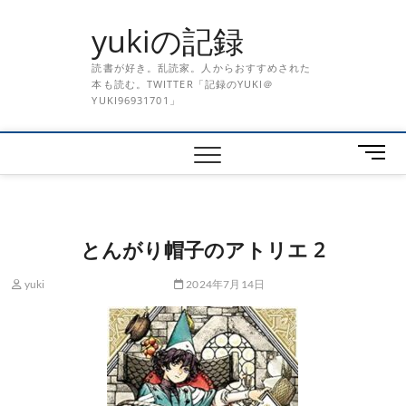
Skip
yukiの記録
to
content
読書が好き。乱読家。人からおすすめされた
本も読む。TWITTER「記録のYUKI＠
YUKI96931701」
メ
ニ
ュ
ー
ボ
とんがり帽子のアトリエ 2
タ
ン
yuki
2024年7月14日