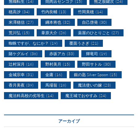
無職転生
(14)
焼肉店センゴク
(15)
熊之股鍵次
(24)
穂高汐
(34)
竹内良輔
(13)
竹岡美穂
(14)
米澤穂信
(27)
綱本将也
(32)
自己啓発
(30)
荒川弘
(15)
葦原大介
(28)
薬屋のひとりごと
(27)
蜘蛛ですが、なにか？
(19)
覆面うさぎ
(21)
賭ケグルイ
(38)
赤坂アカ
(33)
輝竜司
(19)
辻村深月
(16)
野村美月
(15)
野田サトル
(30)
金城宗幸
(31)
金庸
(16)
銀の匙 Silver Spoon
(15)
香月美夜
(39)
馬場翁
(18)
魔法使いの嫁
(23)
魔法科高校の劣等生
(14)
魔王城でおやすみ
(24)
アーカイブ