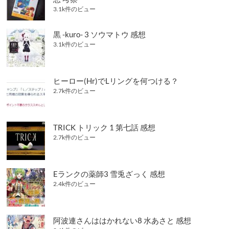
3.1k件のビュー
黒 -kuro- 3 ソウマトウ 感想
3.1k件のビュー
ヒーロー(Hr)でLリングを何つける？
2.7k件のビュー
TRICK トリック 1 第七話 感想
2.7k件のビュー
Eランクの薬師3 雪兎ざっく 感想
2.4k件のビュー
阿波連さんははかれない8 水あさと 感想