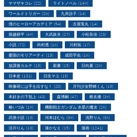
ヤマザキコレ
(22)
ライトノベル
(149)
ワールドトリガー
(28)
九井諒子
(14)
僕のヒーローアカデミア
(54)
古屋兎丸
(14)
堀越耕平
(49)
大武政夫
(27)
小松良佳
(23)
小説
(72)
尚村透
(16)
川村拓
(17)
憂国のモリアーティ
(13)
成田芋虫
(16)
放課後カルテ
(15)
新書
(15)
日向夏
(28)
日本史
(131)
日生マユ
(15)
映像研には手を出すな！
(20)
月刊少女野崎くん
(15)
本好きの下剋上
(43)
森博嗣
(47)
椎名優
(39)
椿いづみ
(19)
機動戦士ガンダム 水星の魔女
(26)
武侠小説
(13)
河本ほむら
(39)
浅野りん
(36)
涼川りん
(13)
湊かなえ
(15)
漫画
(1241)