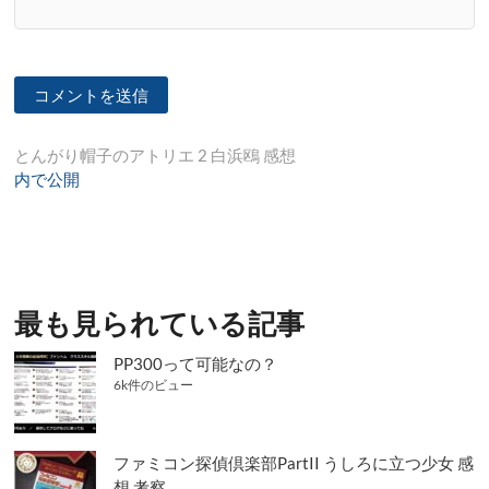
投
とんがり帽子のアトリエ 2 白浜鴎 感想
内で公開
稿
ナ
ビ
ゲ
最も見られている記事
ー
シ
PP300って可能なの？
6k件のビュー
ョ
ン
ファミコン探偵倶楽部PartII うしろに立つ少女 感
想 考察