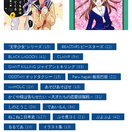
"文学少女"シリーズ
(15)
BEASTARS ビースターズ
(22)
BLACK LAGOON
(41)
CLAMP
(59)
GIANT KILLING ジャイアントキリング
(33)
ODDTAXI オッドタクシー
(15)
Paru Itagaki 板垣巴留
(22)
xxxHOLiC
(19)
あそびあそばせ
(13)
かぐや様は告らせたい ～天才たちの恋愛頭脳戦～
(31)
しのとうこ
(28)
であいもん
(38)
ねこねこ日本史
(127)
ぷそ煮コミ
(21)
ぷよぷよ
(42)
るるてあ
(19)
イラスト集
(13)