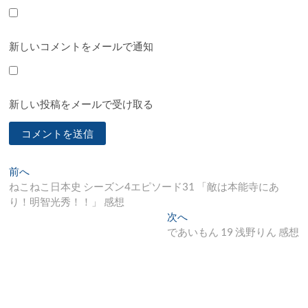
新しいコメントをメールで通知
新しい投稿をメールで受け取る
投
過
前へ
去
ねこねこ日本史 シーズン4エピソード31 「敵は本能寺にあ
稿
の
り！明智光秀！！」 感想
ナ
投
次
次へ
稿:
の
であいもん 19 浅野りん 感想
ビ
投
ゲ
稿:
ー
シ