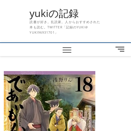
Skip
yukiの記録
to
content
読書が好き。乱読家。人からおすすめされた
本も読む。TWITTER「記録のYUKI＠
YUKI96931701」
メ
ニ
ュ
ー
ボ
タ
ン