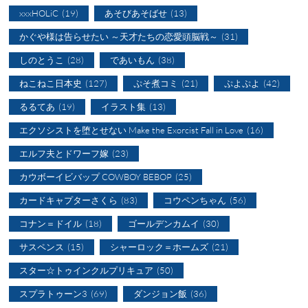
xxxHOLiC
(19)
あそびあそばせ
(13)
かぐや様は告らせたい ～天才たちの恋愛頭脳戦～
(31)
しのとうこ
(28)
であいもん
(38)
ねこねこ日本史
(127)
ぷそ煮コミ
(21)
ぷよぷよ
(42)
るるてあ
(19)
イラスト集
(13)
エクソシストを堕とせない Make the Exorcist Fall in Love
(16)
エルフ夫とドワーフ嫁
(23)
カウボーイビバップ COWBOY BEBOP
(25)
カードキャプターさくら
(83)
コウペンちゃん
(56)
コナン＝ドイル
(18)
ゴールデンカムイ
(30)
サスペンス
(15)
シャーロック＝ホームズ
(21)
スター☆トゥインクルプリキュア
(50)
スプラトゥーン3
(69)
ダンジョン飯
(36)