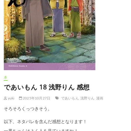
本
であいもん 18 浅野りん 感想
yuki
2025年10月27日
であいもん
浅野りん
漫画
そろそろくっつきそう。
以下、ネタバレを含んだ感想となります！
一果ちゃんはよく人を見ていますね！