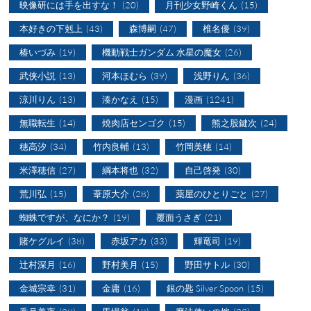
映像研には手を出すな！
(20)
月刊少女野崎くん
(15)
本好きの下剋上
(43)
森博嗣
(47)
椎名優
(39)
椿いづみ
(19)
機動戦士ガンダム 水星の魔女
(26)
武侠小説
(13)
河本ほむら
(39)
浅野りん
(36)
涼川りん
(13)
湊かなえ
(15)
漫画
(1241)
無職転生
(14)
焼肉店センゴク
(15)
熊之股鍵次
(24)
穂高汐
(34)
竹内良輔
(13)
竹岡美穂
(14)
米澤穂信
(27)
綱本将也
(32)
自己啓発
(30)
荒川弘
(15)
葦原大介
(28)
薬屋のひとりごと
(27)
蜘蛛ですが、なにか？
(19)
覆面うさぎ
(21)
賭ケグルイ
(38)
赤坂アカ
(33)
輝竜司
(19)
辻村深月
(16)
野村美月
(15)
野田サトル
(30)
金城宗幸
(31)
金庸
(16)
銀の匙 Silver Spoon
(15)