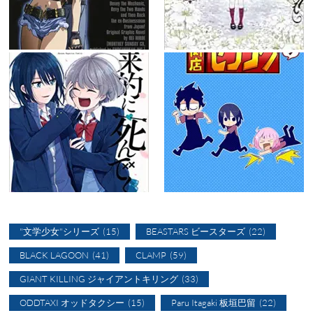
"文学少女"シリーズ
(15)
BEASTARS ビースターズ
(22)
BLACK LAGOON
(41)
CLAMP
(59)
GIANT KILLING ジャイアントキリング
(33)
ODDTAXI オッドタクシー
(15)
Paru Itagaki 板垣巴留
(22)