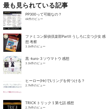
最も見られている記事
ョ
ン
PP300って可能なの？
6k件のビュー
ファミコン探偵倶楽部PartII うしろに立つ少女 感
想 考察
3.1k件のビュー
黒 -kuro- 3 ソウマトウ 感想
3.1k件のビュー
ヒーロー(Hr)でLリングを何つける？
2.7k件のビュー
TRICK トリック 1 第七話 感想
2.7k件のビュー