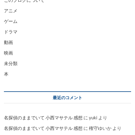
このブログについて
アニメ
ゲーム
ドラマ
動画
映画
未分類
本
最近のコメント
名探偵のままでいて 小西マサテル 感想
に
yuki
より
名探偵のままでいて 小西マサテル 感想
に
権守ゆいか
より