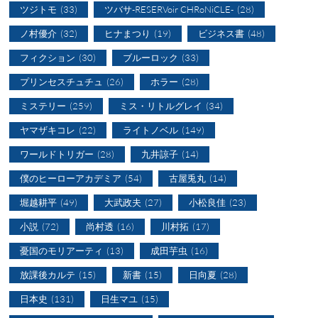
ツジトモ
(33)
ツバサ-RESERVoir CHRoNiCLE-
(28)
ノ村優介
(32)
ヒナまつり
(19)
ビジネス書
(48)
フィクション
(30)
ブルーロック
(33)
プリンセスチュチュ
(26)
ホラー
(28)
ミステリー
(259)
ミス・リトルグレイ
(34)
ヤマザキコレ
(22)
ライトノベル
(149)
ワールドトリガー
(28)
九井諒子
(14)
僕のヒーローアカデミア
(54)
古屋兎丸
(14)
堀越耕平
(49)
大武政夫
(27)
小松良佳
(23)
小説
(72)
尚村透
(16)
川村拓
(17)
憂国のモリアーティ
(13)
成田芋虫
(16)
放課後カルテ
(15)
新書
(15)
日向夏
(28)
日本史
(131)
日生マユ
(15)