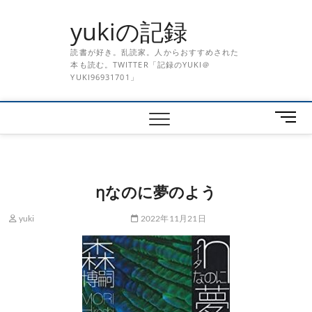
Skip
yukiの記録
to
content
読書が好き。乱読家。人からおすすめされた
本も読む。TWITTER「記録のYUKI＠
YUKI96931701」
メ
ニ
ュ
ー
ボ
ηなのに夢のよう
タ
ン
yuki
2022年11月21日