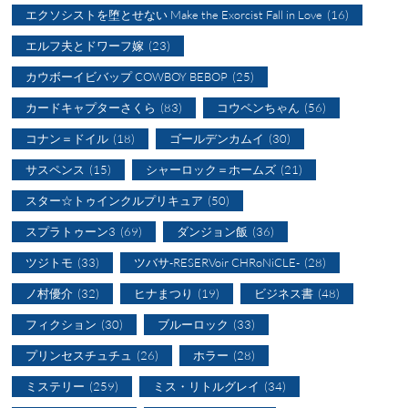
エクソシストを堕とせない Make the Exorcist Fall in Love
(16)
エルフ夫とドワーフ嫁
(23)
カウボーイビバップ COWBOY BEBOP
(25)
カードキャプターさくら
(83)
コウペンちゃん
(56)
コナン＝ドイル
(18)
ゴールデンカムイ
(30)
サスペンス
(15)
シャーロック＝ホームズ
(21)
スター☆トゥインクルプリキュア
(50)
スプラトゥーン3
(69)
ダンジョン飯
(36)
ツジトモ
(33)
ツバサ-RESERVoir CHRoNiCLE-
(28)
ノ村優介
(32)
ヒナまつり
(19)
ビジネス書
(48)
フィクション
(30)
ブルーロック
(33)
プリンセスチュチュ
(26)
ホラー
(28)
ミステリー
(259)
ミス・リトルグレイ
(34)