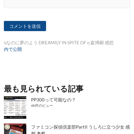
投
ηなのに夢のよう DREAMILY IN SPITE OF η 森博嗣 感想
内で公開
稿
ナ
ビ
ゲ
最も見られている記事
ー
シ
PP300って可能なの？
6k件のビュー
ョ
ン
ファミコン探偵倶楽部PartII うしろに立つ少女 感
想 考察