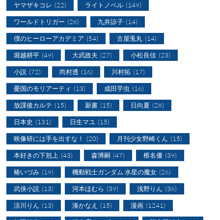
ヤマザキコレ
(22)
ライトノベル
(149)
ワールドトリガー
(28)
九井諒子
(14)
僕のヒーローアカデミア
(54)
古屋兎丸
(14)
堀越耕平
(49)
大武政夫
(27)
小松良佳
(23)
小説
(72)
尚村透
(16)
川村拓
(17)
憂国のモリアーティ
(13)
成田芋虫
(16)
放課後カルテ
(15)
新書
(15)
日向夏
(28)
日本史
(131)
日生マユ
(15)
映像研には手を出すな！
(20)
月刊少女野崎くん
(15)
本好きの下剋上
(43)
森博嗣
(47)
椎名優
(39)
椿いづみ
(19)
機動戦士ガンダム 水星の魔女
(26)
武侠小説
(13)
河本ほむら
(39)
浅野りん
(36)
涼川りん
(13)
湊かなえ
(15)
漫画
(1241)