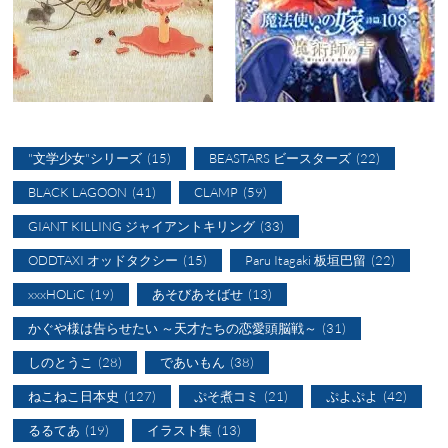
"文学少女"シリーズ
(15)
BEASTARS ビースターズ
(22)
BLACK LAGOON
(41)
CLAMP
(59)
GIANT KILLING ジャイアントキリング
(33)
ODDTAXI オッドタクシー
(15)
Paru Itagaki 板垣巴留
(22)
xxxHOLiC
(19)
あそびあそばせ
(13)
かぐや様は告らせたい ～天才たちの恋愛頭脳戦～
(31)
しのとうこ
(28)
であいもん
(38)
ねこねこ日本史
(127)
ぷそ煮コミ
(21)
ぷよぷよ
(42)
るるてあ
(19)
イラスト集
(13)