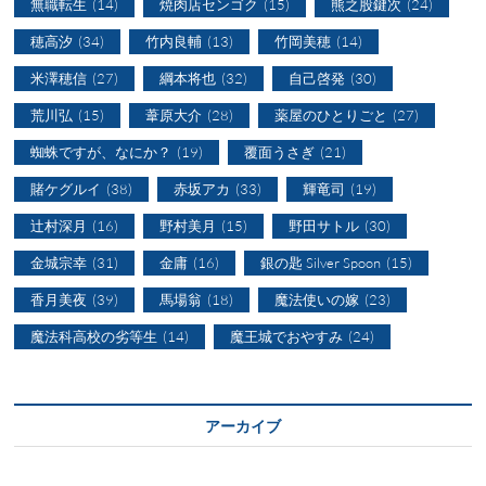
無職転生
(14)
焼肉店センゴク
(15)
熊之股鍵次
(24)
穂高汐
(34)
竹内良輔
(13)
竹岡美穂
(14)
米澤穂信
(27)
綱本将也
(32)
自己啓発
(30)
荒川弘
(15)
葦原大介
(28)
薬屋のひとりごと
(27)
蜘蛛ですが、なにか？
(19)
覆面うさぎ
(21)
賭ケグルイ
(38)
赤坂アカ
(33)
輝竜司
(19)
辻村深月
(16)
野村美月
(15)
野田サトル
(30)
金城宗幸
(31)
金庸
(16)
銀の匙 Silver Spoon
(15)
香月美夜
(39)
馬場翁
(18)
魔法使いの嫁
(23)
魔法科高校の劣等生
(14)
魔王城でおやすみ
(24)
アーカイブ