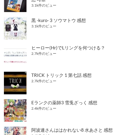
3.1k件のビュー
黒 -kuro- 3 ソウマトウ 感想
3.1k件のビュー
ヒーロー(Hr)でLリングを何つける？
2.7k件のビュー
TRICK トリック 1 第七話 感想
2.7k件のビュー
Eランクの薬師3 雪兎ざっく 感想
2.4k件のビュー
阿波連さんははかれない8 水あさと 感想