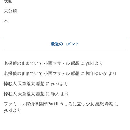
映画
未分類
本
最近のコメント
名探偵のままでいて 小西マサテル 感想
に
yuki
より
名探偵のままでいて 小西マサテル 感想
に
権守ゆいか
より
悼む人 天童荒太 感想
に
yuki
より
悼む人 天童荒太 感想
に
静人
より
ファミコン探偵倶楽部PartII うしろに立つ少女 感想 考察
に
yuki
より