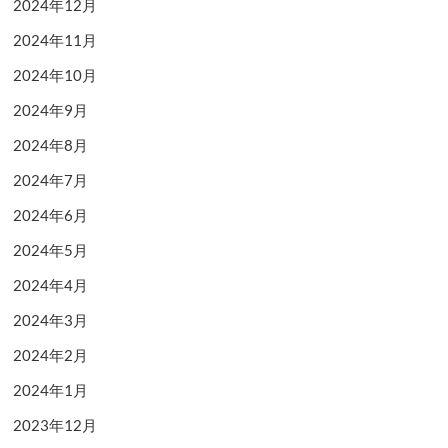
2024年12月
2024年11月
2024年10月
2024年9月
2024年8月
2024年7月
2024年6月
2024年5月
2024年4月
2024年3月
2024年2月
2024年1月
2023年12月