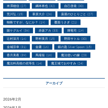
米澤穂信
(27)
綱本将也
(32)
自己啓発
(30)
荒川弘
(15)
葦原大介
(28)
薬屋のひとりごと
(27)
蜘蛛ですが、なにか？
(19)
覆面うさぎ
(21)
賭ケグルイ
(38)
赤坂アカ
(33)
輝竜司
(19)
辻村深月
(16)
野村美月
(15)
野田サトル
(30)
金城宗幸
(31)
金庸
(16)
銀の匙 Silver Spoon
(15)
香月美夜
(39)
馬場翁
(18)
魔法使いの嫁
(23)
魔法科高校の劣等生
(14)
魔王城でおやすみ
(24)
アーカイブ
2026年2月
2026年1月