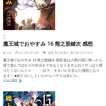
想
本
魔王城でおやすみ 16 熊之股鍵次 感想
yuki
2021年9月13日
漫画
熊之股鍵次
魔王城でおやすみ
魔王城でおやすみ 16 熊之股鍵次 感想 姫は人間の国に帰ったら
寝て遊んでばかりの生活をできなくなりますよね？やっぱり帰
りたくないんじゃ・・・ 以下、ネタバレを含んだ感想となり
ます！ ■金ピカにしといたからハデスは金ピカ…
魔
さらに表示
王
城
で
お
や
す