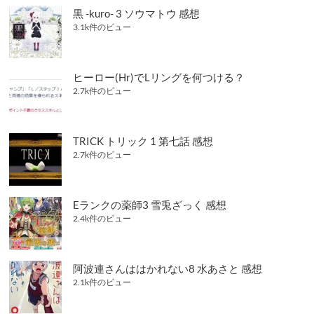
黒 -kuro- 3 ソウマトウ 感想
3.1k件のビュー
ヒーロー(Hr)でLリングを何つける？
2.7k件のビュー
TRICK トリック 1 第七話 感想
2.7k件のビュー
Eランクの薬師3 雪兎ざっく 感想
2.4k件のビュー
阿波連さんははかれない8 水あさと 感想
2.1k件のビュー