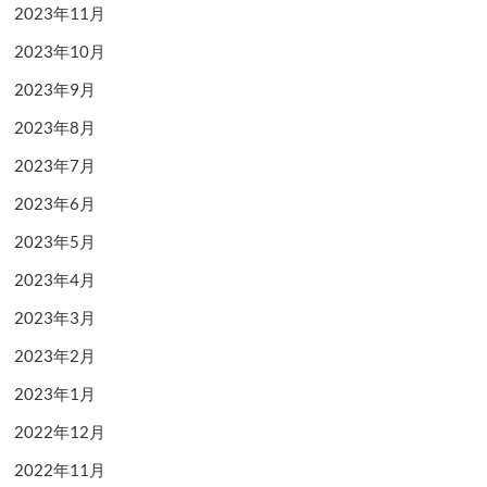
2023年11月
2023年10月
2023年9月
2023年8月
2023年7月
2023年6月
2023年5月
2023年4月
2023年3月
2023年2月
2023年1月
2022年12月
2022年11月