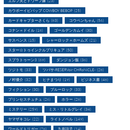
エルフ夫とドワーフ嫁
(23)
カウボーイビバップ COWBOY BEBOP
(25)
カードキャプターさくら
(83)
コウペンちゃん
(56)
コナン＝ドイル
(18)
ゴールデンカムイ
(30)
サスペンス
(15)
シャーロック＝ホームズ
(21)
スター☆トゥインクルプリキュア
(50)
スプラトゥーン3
(69)
ダンジョン飯
(36)
ツジトモ
(33)
ツバサ-RESERVoir CHRoNiCLE-
(28)
ノ村優介
(32)
ヒナまつり
(19)
ビジネス書
(48)
フィクション
(30)
ブルーロック
(33)
プリンセスチュチュ
(26)
ホラー
(28)
ミステリー
(259)
ミス・リトルグレイ
(34)
ヤマザキコレ
(22)
ライトノベル
(149)
ワールドトリガー
(28)
九井諒子
(14)