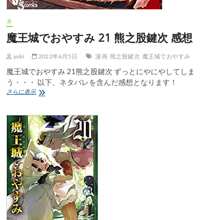
本
魔王城でおやすみ 21 熊之股鍵次 感想
yuki
2022年6月5日
漫画
熊之股鍵次
魔王城でおやすみ
魔王城でおやすみ 21熊之股鍵次 ずっとにやにやしてしま
う・・・ 以下、ネタバレを含んだ感想となります！
魔
さらに表示
王
城
で
お
や
す
み
21
熊
之
股
鍵
次
感