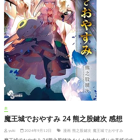
本
魔王城でおやすみ 24 熊之股鍵次 感想
yuki
2024年9月12日
漫画
熊之股鍵次
魔王城でおやすみ