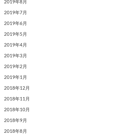
2019年8月
2019年7月
2019年6月
2019年5月
2019年4月
2019年3月
2019年2月
2019年1月
2018年12月
2018年11月
2018年10月
2018年9月
2018年8月