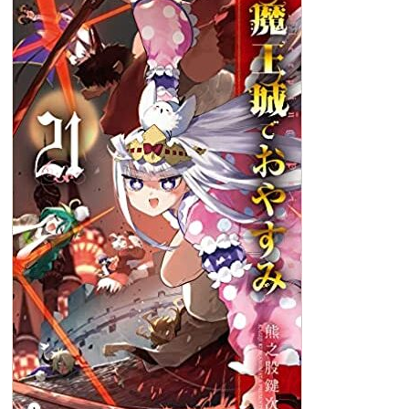
お
や
す
み
22
熊
之
股
鍵
次
感
想