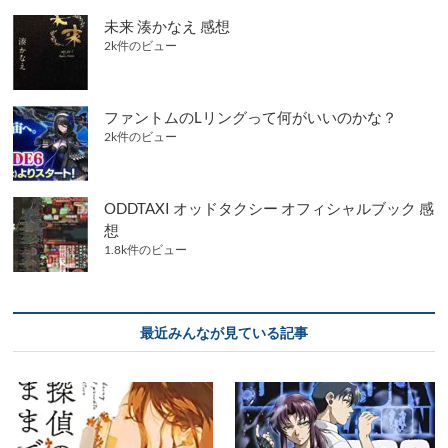
未来 湊かなえ 感想
2k件のビュー
ファントムのLリングって何がいいのかな？
2k件のビュー
ODDTAXI オッドタクシー オフィシャルブック 感
想
1.8k件のビュー
最近みんなが見ている記事