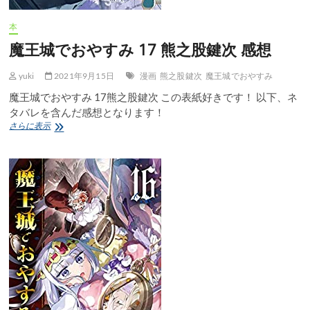
本
魔王城でおやすみ 17 熊之股鍵次 感想
yuki
2021年9月15日
漫画
熊之股鍵次
魔王城でおやすみ
魔王城でおやすみ 17熊之股鍵次 この表紙好きです！ 以下、ネ
タバレを含んだ感想となります！
魔
さらに表示
王
城
で
お
や
す
み
17
熊
之
股
鍵
次
感