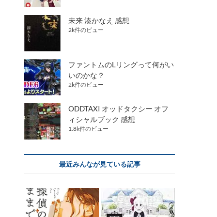
未来 湊かなえ 感想
2k件のビュー
ファントムのLリングって何がい
いのかな？
2k件のビュー
ODDTAXI オッドタクシー オフ
ィシャルブック 感想
1.8k件のビュー
最近みんなが見ている記事