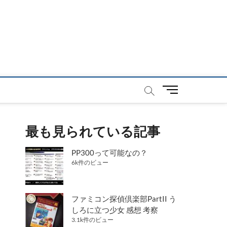
メ
ニ
ュ
ー
最も見られている記事
ボ
タ
PP300って可能なの？
ン
6k件のビュー
ファミコン探偵倶楽部PartII う
しろに立つ少女 感想 考察
3.1k件のビュー