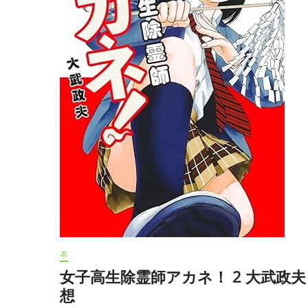
夫
感
想
本
女子高生除霊師アカネ！ 2 大武政夫
想