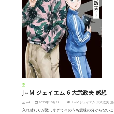
本
J⇔M ジェイエム 6 大武政夫 感想
yuki
2025年10月29日
J⇔M ジェイエム
大武政夫
漫
入れ替わりが激しすぎてそのうち意味の分からないこ