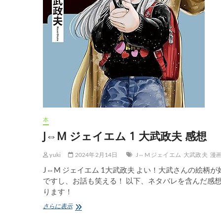
本
J⇔M ジェイエム 1 大武政夫 感想
yuki
2024年2月14日
J⇔M ジェイエム
大武政夫
漫
J⇔M ジェイエム 1大武政夫 よい！大武さんの絵柄が
ですし、お話も笑える！ 以下、ネタバレを含んだ感
ります！
J⇔M
さらに表示
ジ