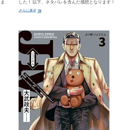
りま
した！ 以下、ネタバレを含んだ感想となります！
J⇔M
さらに表示
ジ
ェ
イ
エ
ム
5
大
武
政
夫
感
想