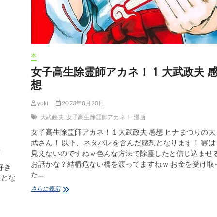
本
女子高生除霊師アカネ！ 1 大武政夫 
想
yuki
2023年8月20日
大武政夫
女子高生除霊師アカネ！
漫画
女子高生除霊師アカネ！ 1 大武政夫 感想 ヒナまつりの大
武さん！ 以下、ネタバレを含んだ感想となります！ 霊は
画
見えないのですねｗ色んな方法で除霊したと信じ込ませ
お話かな？結構危ない橋を渡ってますねｗ お金を受け取
好き
た…
想とな
女
さらに表示
子
高
生