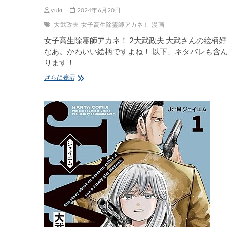
yuki
2024年6月20日
大武政夫
女子高生除霊師アカネ！
漫画
女子高生除霊師アカネ！ 2大武政夫 大武さんの絵柄
なあ。かわいい絵柄ですよね！ 以下、ネタバレも含
ります！
女
さらに表示
子
高
生
除
霊
師
ア
カ
ネ！
2
大
武
政
夫
感
想