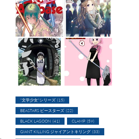
"文学少女"シリーズ
(15)
BEASTARS ビースターズ
(22)
BLACK LAGOON
(41)
CLAMP
(59)
GIANT KILLING ジャイアントキリング
(33)