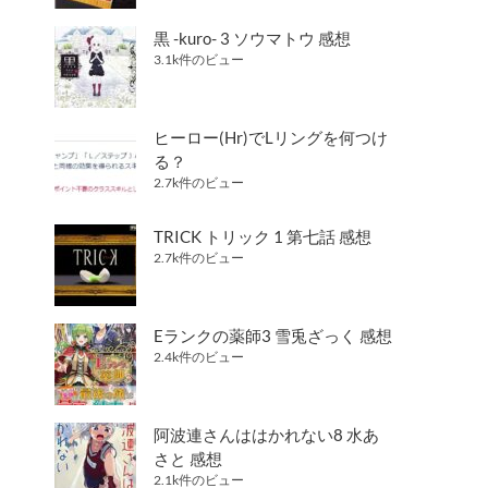
黒 -kuro- 3 ソウマトウ 感想
3.1k件のビュー
ヒーロー(Hr)でLリングを何つけ
る？
2.7k件のビュー
TRICK トリック 1 第七話 感想
2.7k件のビュー
Eランクの薬師3 雪兎ざっく 感想
2.4k件のビュー
阿波連さんははかれない8 水あ
さと 感想
2.1k件のビュー