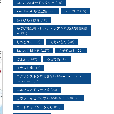
は
ODDTAXI オッドタクシー
(15)
Paru Itagaki 板垣巴留
(22)
xxxHOLiC
(19)
あそびあそばせ
(13)
かぐや様は告らせたい ～天才たちの恋愛頭脳戦
～
(31)
しのとうこ
(28)
であいもん
(38)
ねこねこ日本史
(127)
ぷそ煮コミ
(21)
ぷよぷよ
(42)
るるてあ
(19)
イラスト集
(13)
エクソシストを堕とせない Make the Exorcist
Fall in Love
(16)
エルフ夫とドワーフ嫁
(23)
カウボーイビバップ COWBOY BEBOP
(25)
カードキャプターさくら
(83)