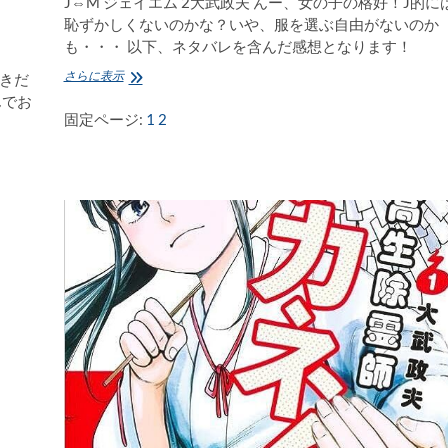
J⇔M ジェイエム 2大武政夫 んー、女の子の格好！J的に
恥ずかしくないのかな？いや、服を選ぶ自由がないのか
も・・・ 以下、ネタバレを含んだ感想となります！
J⇔M
さらに表示
好きだ
ジ
んでお
ェ
固定ページ:
1
2
イ
エ
ム
2
大
武
政
夫
感
想