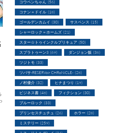
コウペンちゃん
(56)
コナン＝ドイル
(18)
ゴールデンカムイ
(30)
サスペンス
(15)
シャーロック＝ホームズ
(21)
感
スター☆トゥインクルプリキュア
(50)
スプラトゥーン3
(69)
ダンジョン飯
(36)
ツジトモ
(33)
ツバサ-RESERVoir CHRoNiCLE-
(28)
ノ村優介
(32)
ヒナまつり
(19)
ビジネス書
(48)
フィクション
(30)
る
っ
ブルーロック
(33)
プリンセスチュチュ
(26)
ホラー
(28)
ミステリー
(259)
ミス・リトルグレイ
(34)