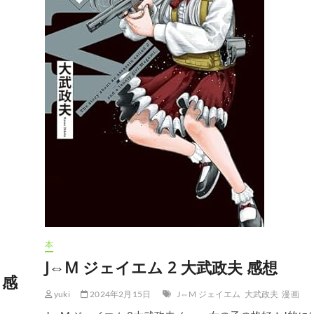
夫
感
想
本
J⇔M ジェイエム 2 大武政夫 感想
 感
yuki
2024年2月15日
J⇔M ジェイエム
大武政夫
漫画