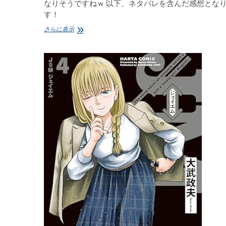
なりそうですねｗ 以下、ネタバレを含んだ感想とな
す！
J⇔M
さらに表示
ジ
ェ
イ
エ
ム
6
大
武
政
夫
感
想