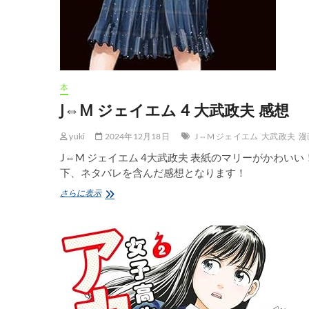
本
J⇔M ジェイエム 4 大武政夫 感想
yuki
2024年12月18日
J⇔M ジェイエム
大武政夫
漫
J⇔M ジェイエム 4大武政夫 表紙のマリーがかわいい
下、ネタバレを含んだ感想となります！
J⇔M
さらに表示
ジ
ェ
イ
エ
ム
4
大
武
政