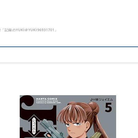
のYUKI＠YUKI96931701」