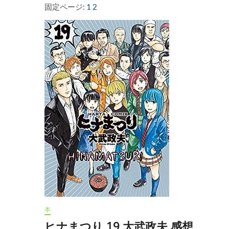
ェ
固定ページ:
1
2
イ
エ
ム
1
大
武
政
夫
感
想
本
ヒナまつり 19 大武政夫 感想