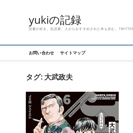
Skip
to
yukiの記録
content
読書が好き。乱読家。人からおすすめされた本も読む。TWITTER「記録
お問い合わせ
サイトマップ
タグ:
大武政夫