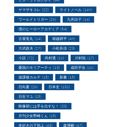
ヤマザキコレ
(22)
ライトノベル
(149)
ワールドトリガー
(28)
九井諒子
(14)
僕のヒーローアカデミア
(54)
古屋兎丸
(14)
堀越耕平
(49)
大武政夫
(27)
小松良佳
(23)
小説
(72)
尚村透
(16)
川村拓
(17)
憂国のモリアーティ
(13)
成田芋虫
(16)
放課後カルテ
(15)
新書
(15)
日向夏
(28)
日本史
(131)
日生マユ
(15)
映像研には手を出すな！
(20)
月刊少女野崎くん
(15)
本好きの下剋上
(43)
森博嗣
(47)