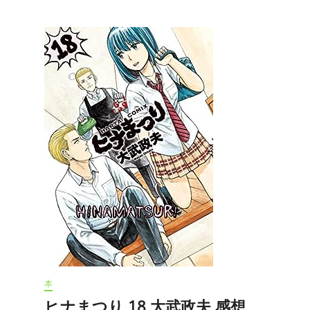
除
霊
師
ア
カ
ネ！
1
大
武
政
夫
感
想
本
ヒナまつり 18 大武政夫 感想