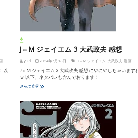
本
J⇔M ジェイエム 3 大武政夫 感想
画
yuki
2024年7月18日
J⇔M ジェイエム
大武政夫
漫画
！ 以
J⇔M ジェイエム 3 大武政夫 感想 にやにやしちゃいます
ｗ 以下、ネタバレも含んでおります！
J⇔M
さらに表示
ジ
ェ
イ
エ
ム
3
大
武
政