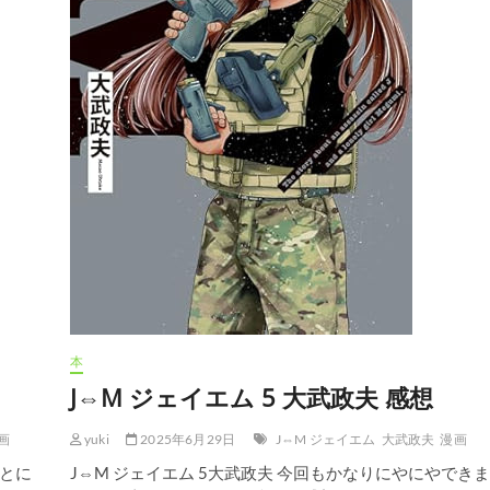
本
J⇔M ジェイエム 5 大武政夫 感想
画
yuki
2025年6月29日
J⇔M ジェイエム
大武政夫
漫画
とに
J⇔M ジェイエム 5大武政夫 今回もかなりにやにやできま