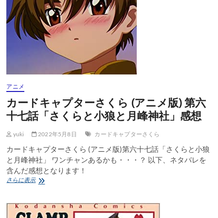
感
タ
想
ー
さ
く
ら
(ア
ニ
メ
版)
第
アニメ
六
カードキャプターさくら (アニメ版) 第六
十
八
十七話「さくらと小狼と月峰神社」感想
話
「さ
yuki
2022年5月8日
カードキャプターさくら
く
ら
カードキャプターさくら (アニメ版)第六十七話「さくらと小狼
と
と月峰神社」 ワンチャンあるかも・・・？ 以下、ネタバレを
過
含んだ感想となります！
去
カ
さらに表示
と
ー
ク
ド
ロ
キ
ウ・
ャ
リ