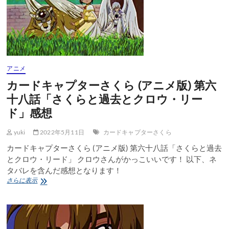
さ
く
ら
(ア
ニ
メ
版)
第
アニメ
六
カードキャプターさくら (アニメ版) 第六
十
九
十八話「さくらと過去とクロウ・リー
話
ド」感想
「さ
く
ら
yuki
2022年5月11日
カードキャプターさくら
と
カードキャプターさくら (アニメ版) 第六十八話「さくらと過去
現
とクロウ・リード」 クロウさんがかっこいいです！ 以下、ネ
れ
た
タバレを含んだ感想となります！
ク
カ
さらに表示
ロ
ー
ウ・
ド
リ
キ
ー
ャ
ド」
プ