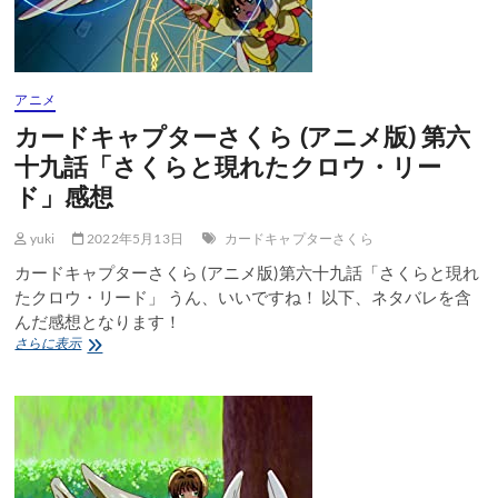
12
CLAMP
感
想
アニメ
カードキャプターさくら (アニメ版) 第六
十九話「さくらと現れたクロウ・リー
ド」感想
yuki
2022年5月13日
カードキャプターさくら
カードキャプターさくら (アニメ版)第六十九話「さくらと現れ
たクロウ・リード」 うん、いいですね！ 以下、ネタバレを含
んだ感想となります！
カ
さらに表示
ー
ド
キ
ャ
プ
タ
ー