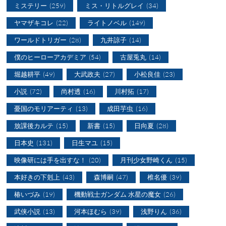
ミステリー
(259)
ミス・リトルグレイ
(34)
ヤマザキコレ
(22)
ライトノベル
(149)
ワールドトリガー
(28)
九井諒子
(14)
僕のヒーローアカデミア
(54)
古屋兎丸
(14)
堀越耕平
(49)
大武政夫
(27)
小松良佳
(23)
小説
(72)
尚村透
(16)
川村拓
(17)
憂国のモリアーティ
(13)
成田芋虫
(16)
放課後カルテ
(15)
新書
(15)
日向夏
(28)
日本史
(131)
日生マユ
(15)
映像研には手を出すな！
(20)
月刊少女野崎くん
(15)
本好きの下剋上
(43)
森博嗣
(47)
椎名優
(39)
椿いづみ
(19)
機動戦士ガンダム 水星の魔女
(26)
武侠小説
(13)
河本ほむら
(39)
浅野りん
(36)