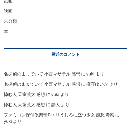
動画
映画
未分類
本
最近のコメント
名探偵のままでいて 小西マサテル 感想
に
yuki
より
名探偵のままでいて 小西マサテル 感想
に
権守ゆいか
より
悼む人 天童荒太 感想
に
yuki
より
悼む人 天童荒太 感想
に
静人
より
ファミコン探偵倶楽部PartII うしろに立つ少女 感想 考察
に
yuki
より