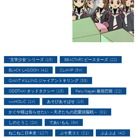
"文学少女"シリーズ
(15)
BEASTARS ビースターズ
(22)
BLACK LAGOON
(41)
CLAMP
(59)
GIANT KILLING ジャイアントキリング
(33)
ODDTAXI オッドタクシー
(15)
Paru Itagaki 板垣巴留
(22)
xxxHOLiC
(19)
あそびあそばせ
(13)
かぐや様は告らせたい ～天才たちの恋愛頭脳戦～
(31)
しのとうこ
(28)
であいもん
(38)
ねこねこ日本史
(127)
ぷそ煮コミ
(21)
ぷよぷよ
(42)