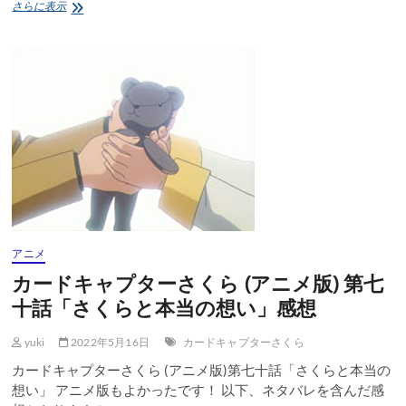
劇
さらに表示
場
版
カ
ー
ド
キ
ャ
プ
タ
ー
さ
く
ら
封
印
アニメ
さ
カードキャプターさくら (アニメ版) 第七
れ
た
十話「さくらと本当の想い」感想
カ
ー
yuki
2022年5月16日
カードキャプターさくら
ド
カードキャプターさくら (アニメ版)第七十話「さくらと本当の
想い」 アニメ版もよかったです！ 以下、ネタバレを含んだ感