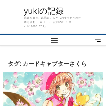
Skip
yukiの記録
to
content
読書が好き。乱読家。人からおすすめされた
本も読む。TWITTER「記録のYUKI＠
YUKI96931701」
メ
ニ
ュ
ー
ボ
タグ:
カードキャプターさくら
タ
ン