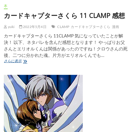
社」
本
感
カードキャプターさくら 11 CLAMP 感想
想
yuki
2022年5月4日
CLAMP
カードキャプターさくら
漫画
カードキャプターさくら 11CLAMP 気になっていたことが解
決！ 以下、ネタバレを含んだ感想となります！ やっぱりお父
さんとエリオルくんは関係があったのですね！クロウさんの死
後、二つに分かれた魂。片方がエリオルくんでも…
カ
さらに表示
ー
ド
キ
ャ
プ
タ
ー
さ
く
ら
11
CLAMP
感