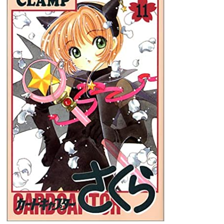
プ
ー
タ
ド」
ー
感
さ
想
く
ら
(ア
ニ
メ
版)
第
六
十
七
話
「さ
く
ら
と
小
狼
と
月
峰
神