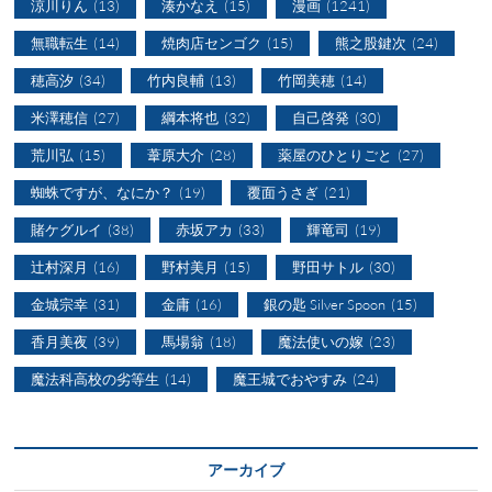
涼川りん
(13)
湊かなえ
(15)
漫画
(1241)
無職転生
(14)
焼肉店センゴク
(15)
熊之股鍵次
(24)
穂高汐
(34)
竹内良輔
(13)
竹岡美穂
(14)
米澤穂信
(27)
綱本将也
(32)
自己啓発
(30)
荒川弘
(15)
葦原大介
(28)
薬屋のひとりごと
(27)
蜘蛛ですが、なにか？
(19)
覆面うさぎ
(21)
賭ケグルイ
(38)
赤坂アカ
(33)
輝竜司
(19)
辻村深月
(16)
野村美月
(15)
野田サトル
(30)
金城宗幸
(31)
金庸
(16)
銀の匙 Silver Spoon
(15)
香月美夜
(39)
馬場翁
(18)
魔法使いの嫁
(23)
魔法科高校の劣等生
(14)
魔王城でおやすみ
(24)
アーカイブ