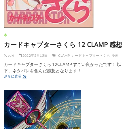
当
の
想
い」
感
想
本
カードキャプターさくら 12 CLAMP 感想
yuki
2022年5月15日
CLAMP
カードキャプターさくら
漫画
カードキャプターさくら 12CLAMP すごい良かったです！ 以
下、ネタバレを含んだ感想となります！
カ
さらに表示
ー
ド
キ
ャ
プ
タ
ー
さ
く
ら