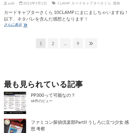
yuki
2022年5月1日
CLAMP
カードキャプターさくら
漫画
カードキャプターさくら 10CLAMP にまにましちゃいますね！
以下、ネタバレを含んだ感想となります！
カ
さらに表示
ー
ド
投
キ
固
固
固
次
1
2
…
9
ャ
定
定
定
の
稿
プ
ペ
ペ
ペ
ペ
タ
の
ー
ー
ー
ー
ー
さ
ペ
ジ
ジ
ジ
ジ
く
ら
ー
最も見られている記事
10
ジ
CLAMP
感
PP300って可能なの？
送
想
6k件のビュー
り
ファミコン探偵倶楽部PartII うしろに立つ少女 感
想 考察