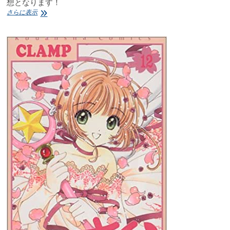
想となります！
カ
さらに表示
ー
ド
キ
ャ
プ
タ
ー
さ
く
ら
(ア
ニ
メ
版)
第
七
十
話
「さ
く
ら
と
本