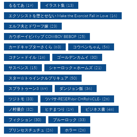
るるてあ
(19)
イラスト集
(13)
エクソシストを堕とせない Make the Exorcist Fall in Love
(16)
エルフ夫とドワーフ嫁
(23)
カウボーイビバップ COWBOY BEBOP
(25)
カードキャプターさくら
(83)
コウペンちゃん
(56)
コナン＝ドイル
(18)
ゴールデンカムイ
(30)
サスペンス
(15)
シャーロック＝ホームズ
(21)
スター☆トゥインクルプリキュア
(50)
スプラトゥーン3
(69)
ダンジョン飯
(36)
ツジトモ
(33)
ツバサ-RESERVoir CHRoNiCLE-
(28)
ノ村優介
(32)
ヒナまつり
(19)
ビジネス書
(48)
フィクション
(30)
ブルーロック
(33)
プリンセスチュチュ
(26)
ホラー
(28)