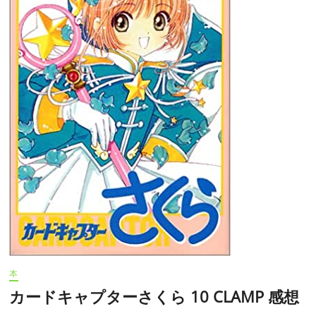
く
ら
(ア
ニ
メ
版)
第
六
十
五
話
「さ
く
ら
と
雪
兎
と
消
え
ゆ
く
本
力」
カードキャプターさくら 10 CLAMP 感想
感
想