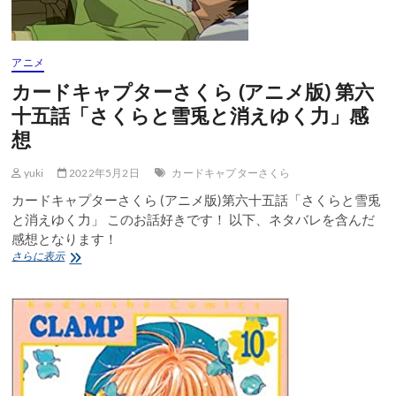
ニ
メ
版)
第
アニメ
六
カードキャプターさくら (アニメ版) 第六
十
六
十五話「さくらと雪兎と消えゆく力」感
話
想
「さ
く
ら
yuki
2022年5月2日
カードキャプターさくら
の
カードキャプターさくら (アニメ版)第六十五話「さくらと雪兎
一
と消えゆく力」 このお話好きです！ 以下、ネタバレを含んだ
番
好
感想となります！
き
カ
さらに表示
な
ー
人」
ド
感
キ
想
ャ
プ
タ
ー
さ