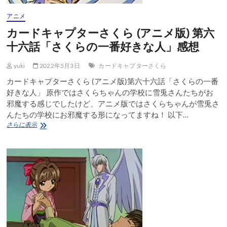
想
アニメ
カードキャプターさくら (アニメ版) 第六
十六話「さくらの一番好きな人」感想
yuki
2022年5月3日
カードキャプターさくら
カードキャプターさくら (アニメ版)第六十六話「さくらの一番
好きな人」 原作ではさくらちゃんの学校に雪兎さんたちがお
邪魔する感じでしたけど、アニメ版ではさくらちゃんが雪兎さ
んたちの学校にお邪魔する形になってますね！ 以下…
カ
さらに表示
ー
ド
キ
ャ
プ
タ
ー
さ
く
ら
(ア