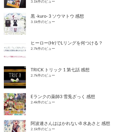
3.1k件のビュー
黒 -kuro- 3 ソウマトウ 感想
3.1k件のビュー
ヒーロー(Hr)でLリングを何つける？
2.7k件のビュー
TRICK トリック 1 第七話 感想
2.7k件のビュー
Eランクの薬師3 雪兎ざっく 感想
2.4k件のビュー
阿波連さんははかれない8 水あさと 感想
2.1k件のビュー