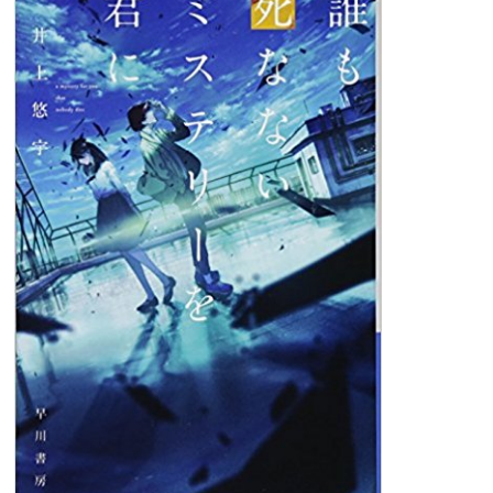
マ
イ
ル
が
割
と
お
い
し
い！