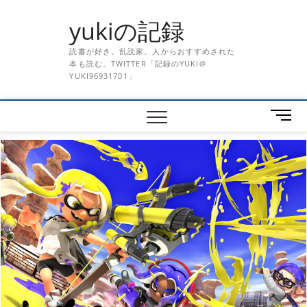
Skip
yukiの記録
to
content
読書が好き。乱読家。人からおすすめされた
本も読む。TWITTER「記録のYUKI＠
YUKI96931701」
メ
ニ
ュ
ー
ボ
タ
ン