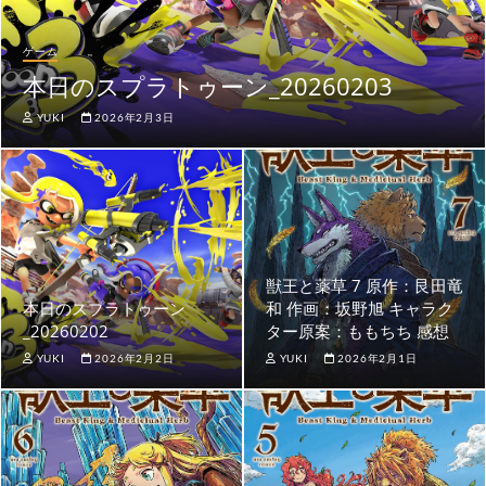
ゲーム
本日のスプラトゥーン_20260203
YUKI
2026年2月3日
獣王と薬草 7 原作：艮田竜
本日のスプラトゥーン
和 作画：坂野旭 キャラク
_20260202
ター原案：ももちち 感想
YUKI
2026年2月2日
YUKI
2026年2月1日