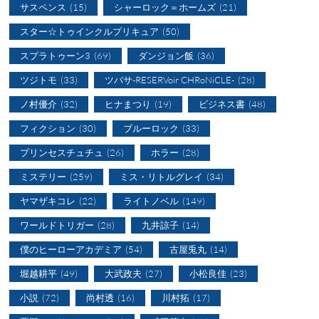
サスペンス
(15)
シャーロック＝ホームズ
(21)
スター☆トゥインクルプリキュア
(50)
スプラトゥーン3
(69)
ダンジョン飯
(36)
ツジトモ
(33)
ツバサ-RESERVoir CHRoNiCLE-
(28)
ノ村優介
(32)
ヒナまつり
(19)
ビジネス書
(48)
フィクション
(30)
ブルーロック
(33)
プリンセスチュチュ
(26)
ホラー
(28)
ミステリー
(259)
ミス・リトルグレイ
(34)
ヤマザキコレ
(22)
ライトノベル
(149)
ワールドトリガー
(28)
九井諒子
(14)
僕のヒーローアカデミア
(54)
古屋兎丸
(14)
堀越耕平
(49)
大武政夫
(27)
小松良佳
(23)
小説
(72)
尚村透
(16)
川村拓
(17)