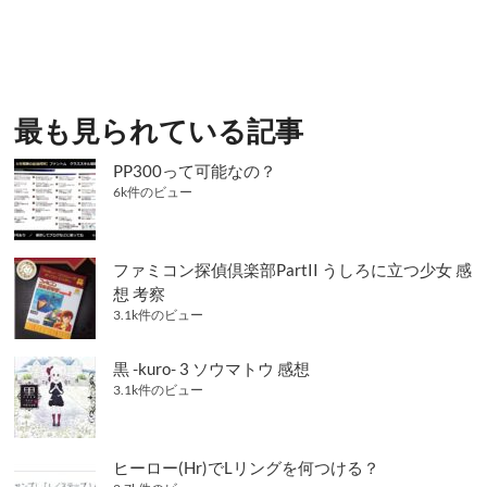
の
定
定
定
稿
に
ペ
ペ
ペ
ペ
つ
の
い
ー
ー
ー
ー
て
ペ
ジ
ジ
ジ
ジ
ー
最も見られている記事
ジ
PP300って可能なの？
送
6k件のビュー
り
ファミコン探偵倶楽部PartII うしろに立つ少女 感
想 考察
3.1k件のビュー
黒 -kuro- 3 ソウマトウ 感想
3.1k件のビュー
ヒーロー(Hr)でLリングを何つける？