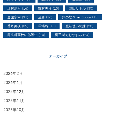
辻村深月
(16)
野村美月
(15)
野田サトル
(30)
金城宗幸
(31)
金庸
(16)
銀の匙 Silver Spoon
(15)
香月美夜
(39)
馬場翁
(18)
魔法使いの嫁
(23)
魔法科高校の劣等生
(14)
魔王城でおやすみ
(24)
アーカイブ
2026年2月
2026年1月
2025年12月
2025年11月
2025年10月