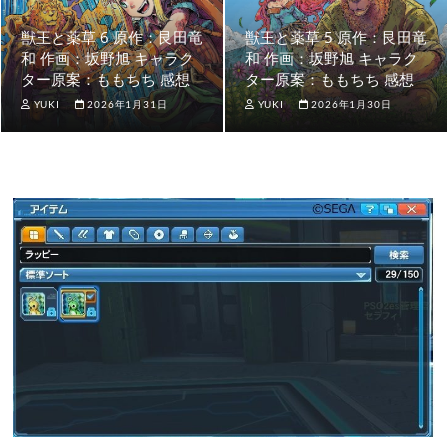
獣王と薬草 6 原作：艮田竜
獣王と薬草 5 原作：艮田竜
和 作画：坂野旭 キャラク
和 作画：坂野旭 キャラク
ター原案：ももちち 感想
ター原案：ももちち 感想
YUKI
2026年1月31日
YUKI
2026年1月30日