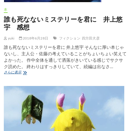
本
誰も死なないミステリーを君に 井上悠
宇 感想
yuki
2018年6月28日
フィクション
四方田犬彦
誰も死なないミステリーを君に 井上悠宇 そんなに厚い本じゃ
ないし、主人公・佐藤の考えていることがちょいちょい笑えて
よかった。 作中全体を通して洒落がきいている感じでサクサ
ク読めた。 終わりはすっきりしていて、続編は出なさ…
誰
さらに表示
も
死
な
な
い
ミ
ス
テ
リ
ー
を