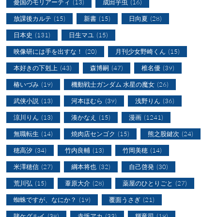
憂国のモリアーティ
(13)
成田芋虫
(16)
放課後カルテ
(15)
新書
(15)
日向夏
(28)
日本史
(131)
日生マユ
(15)
映像研には手を出すな！
(20)
月刊少女野崎くん
(15)
本好きの下剋上
(43)
森博嗣
(47)
椎名優
(39)
椿いづみ
(19)
機動戦士ガンダム 水星の魔女
(26)
武侠小説
(13)
河本ほむら
(39)
浅野りん
(36)
涼川りん
(13)
湊かなえ
(15)
漫画
(1241)
無職転生
(14)
焼肉店センゴク
(15)
熊之股鍵次
(24)
穂高汐
(34)
竹内良輔
(13)
竹岡美穂
(14)
米澤穂信
(27)
綱本将也
(32)
自己啓発
(30)
荒川弘
(15)
葦原大介
(28)
薬屋のひとりごと
(27)
蜘蛛ですが、なにか？
(19)
覆面うさぎ
(21)
賭ケグルイ
(38)
赤坂アカ
(33)
輝竜司
(19)