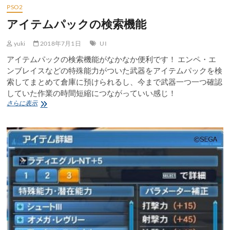
PSO2
アイテムパックの検索機能
yuki
2018年7月1日
UI
アイテムパックの検索機能がなかなか便利です！ エンペ・エ
ンブレイスなどの特殊能力がついた武器をアイテムパックを検
索してまとめて倉庫に預けられるし、今まで武器一つ一つ確認
していた作業の時間短縮につながっていい感じ！
ア
さらに表示
イ
テ
ム
パ
ッ
ク
の
検
索
機
能