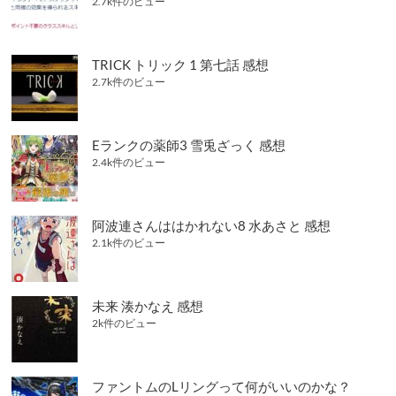
2.7k件のビュー
TRICK トリック 1 第七話 感想
2.7k件のビュー
Eランクの薬師3 雪兎ざっく 感想
2.4k件のビュー
阿波連さんははかれない8 水あさと 感想
2.1k件のビュー
未来 湊かなえ 感想
2k件のビュー
ファントムのLリングって何がいいのかな？