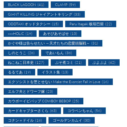
BLACK LAGOON
(41)
CLAMP
(59)
GIANT KILLING ジャイアントキリング
(33)
ODDTAXI オッドタクシー
(15)
Paru Itagaki 板垣巴留
(22)
xxxHOLiC
(19)
あそびあそばせ
(13)
かぐや様は告らせたい ～天才たちの恋愛頭脳戦～
(31)
しのとうこ
(28)
であいもん
(38)
ねこねこ日本史
(127)
ぷそ煮コミ
(21)
ぷよぷよ
(42)
るるてあ
(19)
イラスト集
(13)
エクソシストを堕とせない Make the Exorcist Fall in Love
(16)
エルフ夫とドワーフ嫁
(23)
カウボーイビバップ COWBOY BEBOP
(25)
カードキャプターさくら
(83)
コウペンちゃん
(56)
コナン＝ドイル
(18)
ゴールデンカムイ
(30)