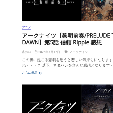
DAWN】
第
8
話
歧
路
アニメ
Departure
感
アークナイツ【黎明前奏/PRELUDE 
想
DAWN】第5話 信頼 Ripple 感想
yuki
2026年1月17日
アークナイツ
この後に起こる悲劇を思うと悲しい気持ちになります
ね・・・？ 以下、ネタバレを含んだ感想となります
ア
さらに表示
ー
ク
ナ
イ
ツ
【黎
明
前