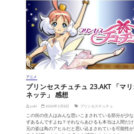
セ
ス
チ
ュ
チ
ュ
25.AKT
「瀕
死
の
白
鳥」
感
想
アニメ
プリンセスチュチュ 23.AKT 「マ
ネッテ」 感想
yuki
2026年1月8日
プリンセスチュチュ
この街の住人はみんな思いこまされている部分が少な
ずあるんですよね？それならあひるも本当は人間だけ
元の姿は鳥のアヒルだと思い込まされている可能性が