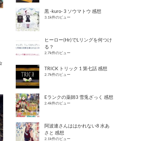
黒 -kuro- 3 ソウマトウ 感想
3.1k件のビュー
ヒーロー(Hr)でLリングを何つけ
る？
2.7k件のビュー
タ
TRICK トリック 1 第七話 感想
2.7k件のビュー
Eランクの薬師3 雪兎ざっく 感想
2.4k件のビュー
阿波連さんははかれない8 水あ
さと 感想
2.1k件のビュー