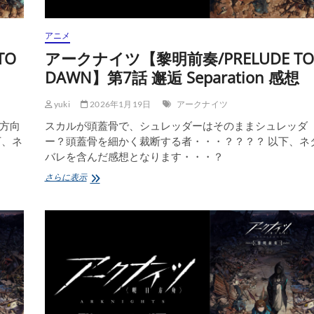
アニメ
TO
アークナイツ【黎明前奏/PRELUDE TO
DAWN】第7話 邂逅 Separation 感想
yuki
2026年1月19日
アークナイツ
方向
スカルが頭蓋骨で、シュレッダーはそのままシュレッダ
下、ネ
ー？頭蓋骨を細かく裁断する者・・・？？？？ 以下、ネ
バレを含んだ感想となります・・・？
ア
さらに表示
ー
ク
ナ
イ
ツ
【黎
明
前
奏/PRELUDE
TO