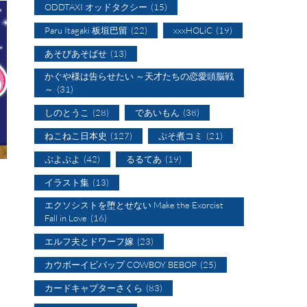
ODDTAXI オッドタクシー
(15)
Paru Itagaki 板垣巴留
(22)
xxxHOLiC
(19)
あそびあそばせ
(13)
かぐや様は告らせたい ～天才たちの恋愛頭脳戦
～
(31)
しのとうこ
(28)
であいもん
(38)
ねこねこ日本史
(127)
ぷそ煮コミ
(21)
ぷよぷよ
(42)
るるてあ
(19)
イラスト集
(13)
エクソシストを堕とせない Make the Exorcist
Fall in Love
(16)
エルフ夫とドワーフ嫁
(23)
カウボーイビバップ COWBOY BEBOP
(25)
カードキャプターさくら
(83)