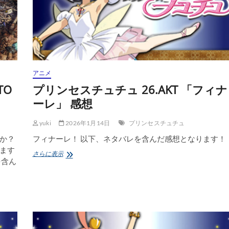
奏/PRELUDE
TO
DAWN】
第
4
話
契
約
アニメ
Loyalty
感
TO
プリンセスチュチュ 26.AKT 「フィナ
想
ーレ」 感想
yuki
2026年1月14日
プリンセスチュチュ
か？
フィナーレ！ 以下、ネタバレを含んだ感想となります！
ます
プ
さらに表示
を含ん
リ
ン
セ
ス
チ
ュ
チ
ュ