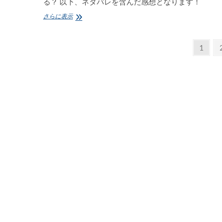
る？ 以下、ネタバレを含んだ感想となります！
プ
さらに表示
リ
ン
投
セ
固
1
ス
定
稿
チ
ペ
ュ
の
チ
ー
ュ
ペ
ジ
23.AKT
「マ
ー
リ
ジ
オ
ネ
送
ッ
テ」
り
感
想