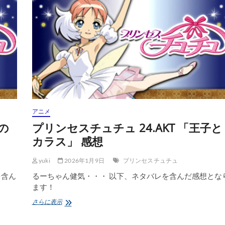
26.AKT
「フ
ィ
ナ
ー
レ」
感
想
アニメ
の
プリンセスチュチュ 24.AKT 「王子と
カラス」 感想
yuki
2026年1月9日
プリンセスチュチュ
を含ん
るーちゃん健気・・・ 以下、ネタバレを含んだ感想とな
ます！
プ
さらに表示
リ
ン