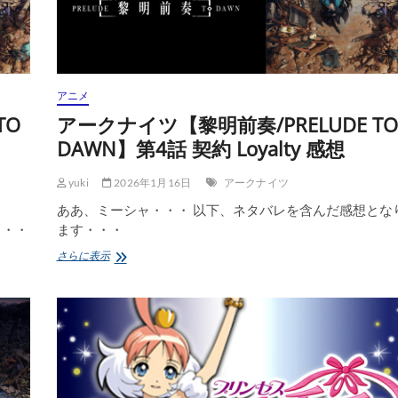
DAWN】
第
7
話
邂
逅
アニメ
Separation
感
TO
アークナイツ【黎明前奏/PRELUDE TO
想
DAWN】第4話 契約 Loyalty 感想
yuki
2026年1月16日
アークナイツ
ああ、ミーシャ・・・ 以下、ネタバレを含んだ感想とな
・・・
ます・・・
ア
さらに表示
ー
ク
ナ
イ
ツ
【黎
明
前