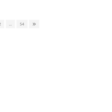
リ
ン
セ
ス
チ
固
固
次
2
…
54
ュ
チ
定
定
の
ュ
ペ
ペ
ペ
22.AKT
ー
ー
ー
「石
ジ
ジ
ジ
の
冠」
感
想