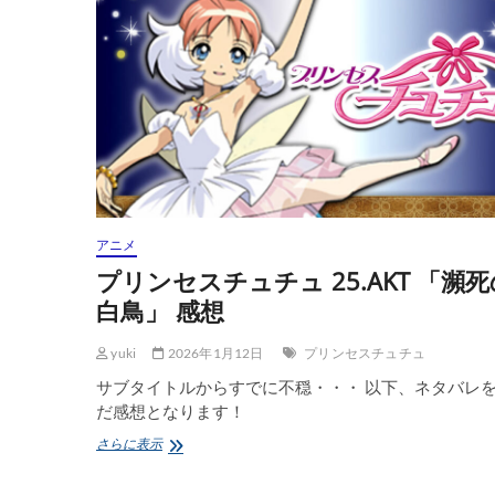
ツ
【黎
明
前
奏/PRELUDE
TO
DAWN】
第
3
話
帰
還
アニメ
Escort
感
プリンセスチュチュ 25.AKT 「瀕死
想
白鳥」 感想
yuki
2026年1月12日
プリンセスチュチュ
サブタイトルからすでに不穏・・・ 以下、ネタバレ
だ感想となります！
プ
さらに表示
リ
ン