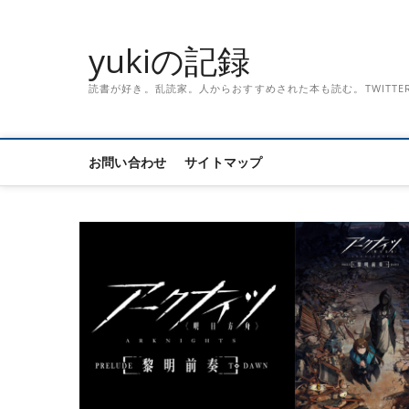
Skip
to
yukiの記録
content
読書が好き。乱読家。人からおすすめされた本も読む。TWITTER「記録
お問い合わせ
サイトマップ