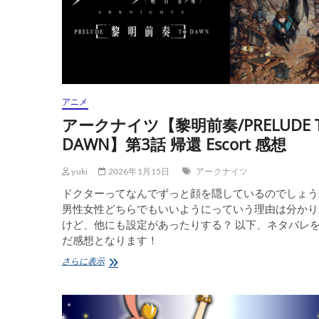
奏/PRELUDE
TO
DAWN】
第
5
話
信
頼
アニメ
Ripple
感
アークナイツ【黎明前奏/PRELUDE 
想
DAWN】第3話 帰還 Escort 感想
yuki
2026年1月15日
アークナイツ
ドクターってなんでずっと顔を隠しているのでしょう
男性女性どちらでもいいようにっていう理由は分かり
けど、他にも設定があったりする？ 以下、ネタバレ
だ感想となります！
ア
さらに表示
ー
ク
ナ
イ