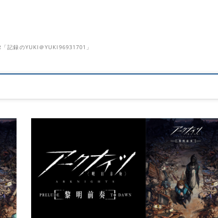
のYUKI＠YUKI96931701」