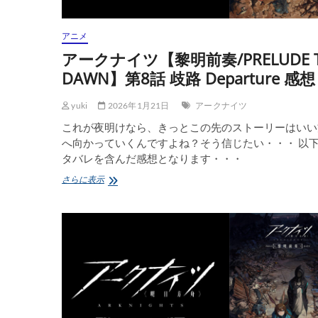
アニメ
アークナイツ【黎明前奏/PRELUDE 
DAWN】第8話 歧路 Departure 感想
yuki
2026年1月21日
アークナイツ
これが夜明けなら、きっとこの先のストーリーはいい
へ向かっていくんですよね？そう信じたい・・・ 以
タバレを含んだ感想となります・・・
ア
さらに表示
ー
ク
ナ
イ
ツ
【黎
明
前
奏/PRELUDE
TO