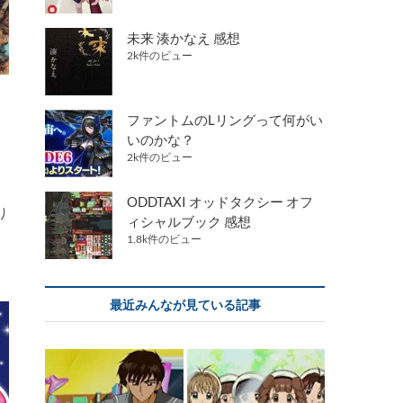
未来 湊かなえ 感想
2k件のビュー
ファントムのLリングって何がい
いのかな？
2k件のビュー
ODDTAXI オッドタクシー オフ
り
ィシャルブック 感想
1.8k件のビュー
最近みんなが見ている記事