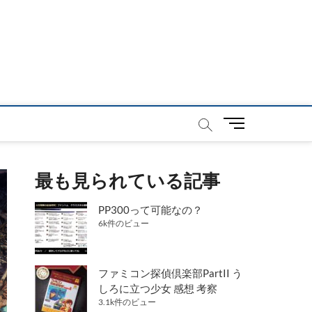
メ
ニ
ュ
ー
最も見られている記事
ボ
タ
PP300って可能なの？
ン
6k件のビュー
ファミコン探偵倶楽部PartII う
しろに立つ少女 感想 考察
3.1k件のビュー