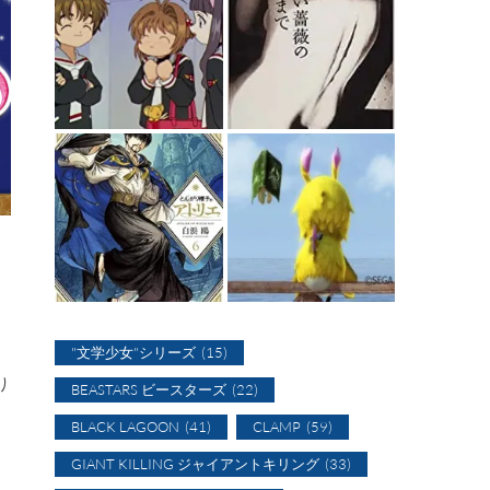
"文学少女"シリーズ
(15)
り
BEASTARS ビースターズ
(22)
BLACK LAGOON
(41)
CLAMP
(59)
GIANT KILLING ジャイアントキリング
(33)