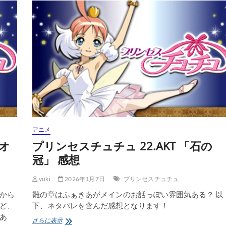
セ
ス
チ
ュ
チ
ュ
24.AKT
「王
子
と
カ
ラ
ス」
感
アニメ
想
リオ
プリンセスチュチュ 22.AKT 「石の
冠」 感想
yuki
2026年1月7日
プリンセスチュチュ
から
雛の章はふぁきあがメインのお話っぽい雰囲気ある？ 以
ど、
下、ネタバレを含んだ感想となります！
あ
プ
さらに表示