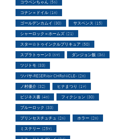
コウペンちゃん
(56)
コナン＝ドイル
(18)
ゴールデンカムイ
(30)
サスペンス
(15)
シャーロック＝ホームズ
(21)
スター☆トゥインクルプリキュア
(50)
スプラトゥーン3
(69)
ダンジョン飯
(36)
ツジトモ
(33)
ツバサ-RESERVoir CHRoNiCLE-
(28)
ノ村優介
(32)
ヒナまつり
(19)
ビジネス書
(48)
フィクション
(30)
ブルーロック
(33)
プリンセスチュチュ
(26)
ホラー
(28)
ミステリー
(259)
ミス・リトルグレイ
(34)