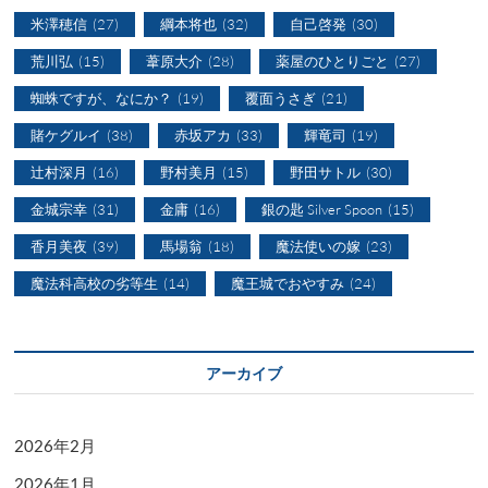
米澤穂信
(27)
綱本将也
(32)
自己啓発
(30)
荒川弘
(15)
葦原大介
(28)
薬屋のひとりごと
(27)
蜘蛛ですが、なにか？
(19)
覆面うさぎ
(21)
賭ケグルイ
(38)
赤坂アカ
(33)
輝竜司
(19)
辻村深月
(16)
野村美月
(15)
野田サトル
(30)
金城宗幸
(31)
金庸
(16)
銀の匙 Silver Spoon
(15)
香月美夜
(39)
馬場翁
(18)
魔法使いの嫁
(23)
魔法科高校の劣等生
(14)
魔王城でおやすみ
(24)
アーカイブ
2026年2月
2026年1月