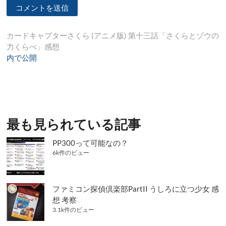
投
カードキャプターさくら (アニメ版) 第十三話「さくらとゾウの
力くらべ」感想
稿
内で公開
ナ
ビ
ゲ
ー
最も見られている記事
シ
PP300って可能なの？
ョ
6k件のビュー
ン
ファミコン探偵倶楽部PartII うしろに立つ少女 感
想 考察
3.1k件のビュー