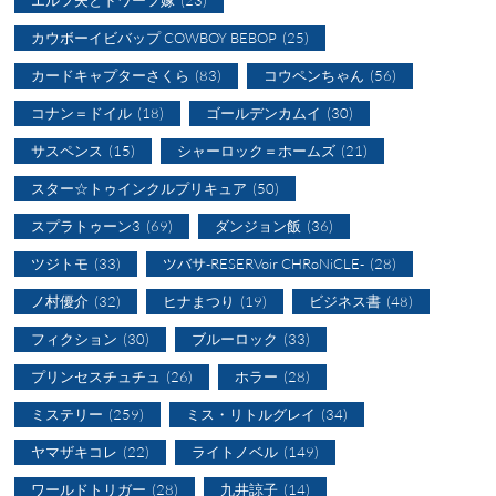
エルフ夫とドワーフ嫁
(23)
カウボーイビバップ COWBOY BEBOP
(25)
カードキャプターさくら
(83)
コウペンちゃん
(56)
コナン＝ドイル
(18)
ゴールデンカムイ
(30)
サスペンス
(15)
シャーロック＝ホームズ
(21)
スター☆トゥインクルプリキュア
(50)
スプラトゥーン3
(69)
ダンジョン飯
(36)
ツジトモ
(33)
ツバサ-RESERVoir CHRoNiCLE-
(28)
ノ村優介
(32)
ヒナまつり
(19)
ビジネス書
(48)
フィクション
(30)
ブルーロック
(33)
プリンセスチュチュ
(26)
ホラー
(28)
ミステリー
(259)
ミス・リトルグレイ
(34)
ヤマザキコレ
(22)
ライトノベル
(149)
ワールドトリガー
(28)
九井諒子
(14)