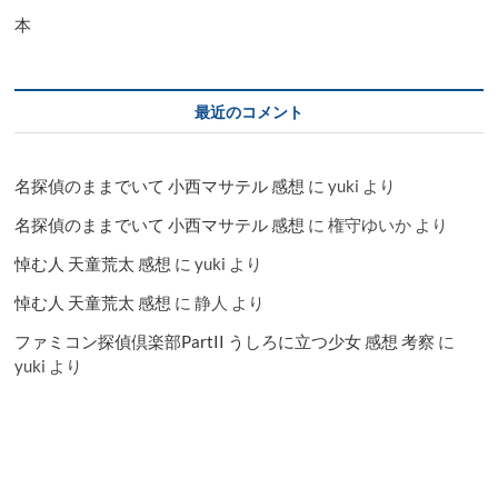
本
最近のコメント
名探偵のままでいて 小西マサテル 感想
に
yuki
より
名探偵のままでいて 小西マサテル 感想
に
権守ゆいか
より
悼む人 天童荒太 感想
に
yuki
より
悼む人 天童荒太 感想
に
静人
より
ファミコン探偵倶楽部PartII うしろに立つ少女 感想 考察
に
yuki
より