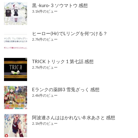
黒 -kuro- 3 ソウマトウ 感想
3.1k件のビュー
ヒーロー(Hr)でLリングを何つける？
2.7k件のビュー
TRICK トリック 1 第七話 感想
2.7k件のビュー
Eランクの薬師3 雪兎ざっく 感想
2.4k件のビュー
阿波連さんははかれない8 水あさと 感想
2.1k件のビュー