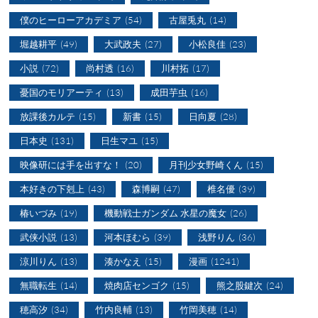
僕のヒーローアカデミア
(54)
古屋兎丸
(14)
堀越耕平
(49)
大武政夫
(27)
小松良佳
(23)
小説
(72)
尚村透
(16)
川村拓
(17)
憂国のモリアーティ
(13)
成田芋虫
(16)
放課後カルテ
(15)
新書
(15)
日向夏
(28)
日本史
(131)
日生マユ
(15)
映像研には手を出すな！
(20)
月刊少女野崎くん
(15)
本好きの下剋上
(43)
森博嗣
(47)
椎名優
(39)
椿いづみ
(19)
機動戦士ガンダム 水星の魔女
(26)
武侠小説
(13)
河本ほむら
(39)
浅野りん
(36)
涼川りん
(13)
湊かなえ
(15)
漫画
(1241)
無職転生
(14)
焼肉店センゴク
(15)
熊之股鍵次
(24)
穂高汐
(34)
竹内良輔
(13)
竹岡美穂
(14)