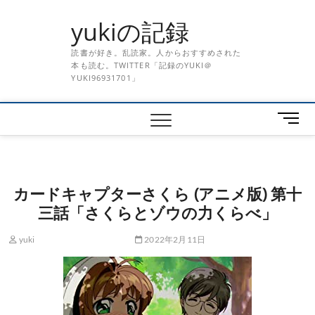
Skip
yukiの記録
to
content
読書が好き。乱読家。人からおすすめされた
本も読む。TWITTER「記録のYUKI＠
YUKI96931701」
メ
ニ
ュ
ー
ボ
カードキャプターさくら (アニメ版) 第十
タ
三話「さくらとゾウの力くらべ」
ン
yuki
2022年2月11日