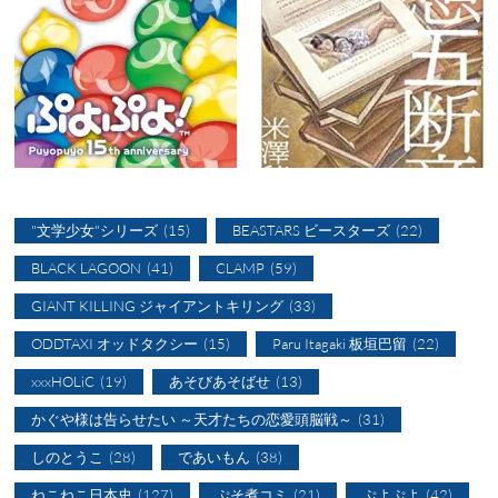
"文学少女"シリーズ
(15)
BEASTARS ビースターズ
(22)
BLACK LAGOON
(41)
CLAMP
(59)
GIANT KILLING ジャイアントキリング
(33)
ODDTAXI オッドタクシー
(15)
Paru Itagaki 板垣巴留
(22)
xxxHOLiC
(19)
あそびあそばせ
(13)
かぐや様は告らせたい ～天才たちの恋愛頭脳戦～
(31)
しのとうこ
(28)
であいもん
(38)
ねこねこ日本史
(127)
ぷそ煮コミ
(21)
ぷよぷよ
(42)