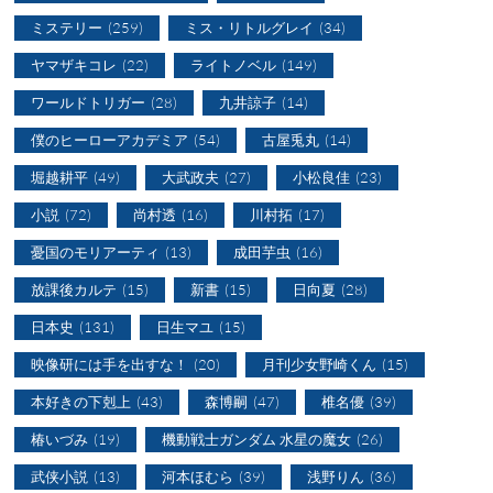
ミステリー
(259)
ミス・リトルグレイ
(34)
ヤマザキコレ
(22)
ライトノベル
(149)
ワールドトリガー
(28)
九井諒子
(14)
僕のヒーローアカデミア
(54)
古屋兎丸
(14)
堀越耕平
(49)
大武政夫
(27)
小松良佳
(23)
小説
(72)
尚村透
(16)
川村拓
(17)
憂国のモリアーティ
(13)
成田芋虫
(16)
放課後カルテ
(15)
新書
(15)
日向夏
(28)
日本史
(131)
日生マユ
(15)
映像研には手を出すな！
(20)
月刊少女野崎くん
(15)
本好きの下剋上
(43)
森博嗣
(47)
椎名優
(39)
椿いづみ
(19)
機動戦士ガンダム 水星の魔女
(26)
武侠小説
(13)
河本ほむら
(39)
浅野りん
(36)