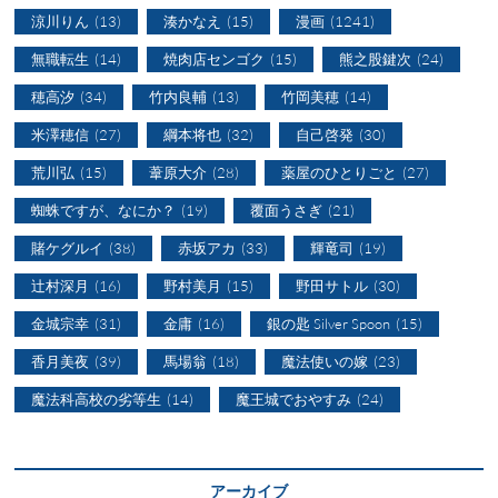
涼川りん
(13)
湊かなえ
(15)
漫画
(1241)
無職転生
(14)
焼肉店センゴク
(15)
熊之股鍵次
(24)
穂高汐
(34)
竹内良輔
(13)
竹岡美穂
(14)
米澤穂信
(27)
綱本将也
(32)
自己啓発
(30)
荒川弘
(15)
葦原大介
(28)
薬屋のひとりごと
(27)
蜘蛛ですが、なにか？
(19)
覆面うさぎ
(21)
賭ケグルイ
(38)
赤坂アカ
(33)
輝竜司
(19)
辻村深月
(16)
野村美月
(15)
野田サトル
(30)
金城宗幸
(31)
金庸
(16)
銀の匙 Silver Spoon
(15)
香月美夜
(39)
馬場翁
(18)
魔法使いの嫁
(23)
魔法科高校の劣等生
(14)
魔王城でおやすみ
(24)
アーカイブ