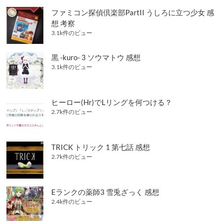
ファミコン探偵倶楽部PartII うしろに立つ少女 感
想 考察
3.1k件のビュー
黒 -kuro- 3 ソウマトウ 感想
3.1k件のビュー
ヒーロー(Hr)でLリングを何つける？
2.7k件のビュー
TRICK トリック 1 第七話 感想
2.7k件のビュー
Eランクの薬師3 雪兎ざっく 感想
2.4k件のビュー