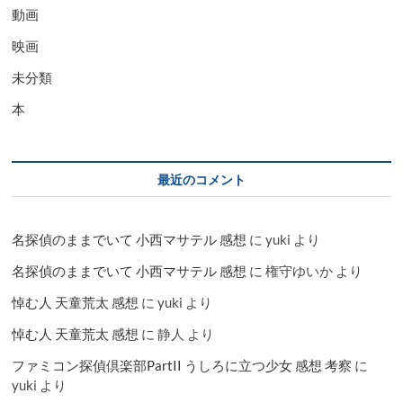
動画
映画
未分類
本
最近のコメント
名探偵のままでいて 小西マサテル 感想
に
yuki
より
名探偵のままでいて 小西マサテル 感想
に
権守ゆいか
より
悼む人 天童荒太 感想
に
yuki
より
悼む人 天童荒太 感想
に
静人
より
ファミコン探偵倶楽部PartII うしろに立つ少女 感想 考察
に
yuki
より