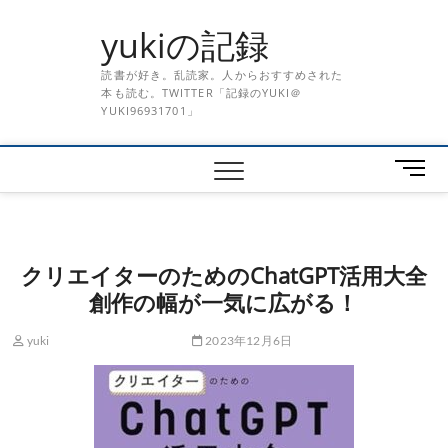
Skip
yukiの記録
to
content
読書が好き。乱読家。人からおすすめされた
本も読む。TWITTER「記録のYUKI＠
YUKI96931701」
メ
ニ
ュ
ー
ボ
クリエイターのためのChatGPT活用大全
タ
創作の幅が一気に広がる！
ン
yuki
2023年12月6日