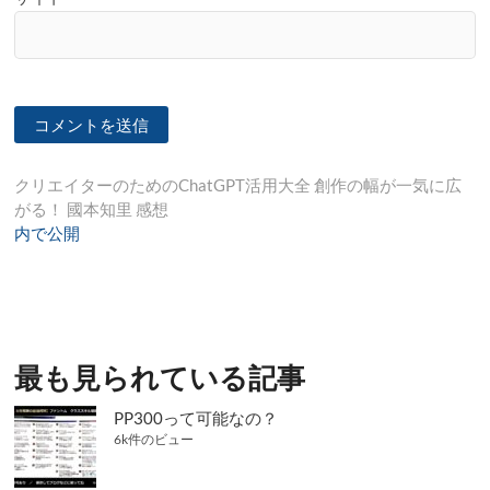
投
クリエイターのためのChatGPT活用大全 創作の幅が一気に広
がる！ 國本知里 感想
稿
内で公開
ナ
ビ
ゲ
ー
最も見られている記事
シ
PP300って可能なの？
ョ
6k件のビュー
ン