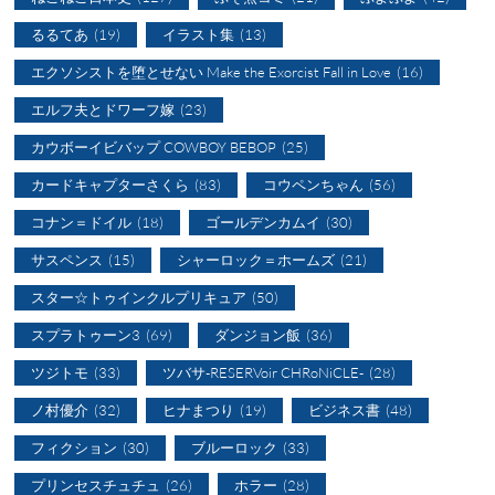
るるてあ
(19)
イラスト集
(13)
エクソシストを堕とせない Make the Exorcist Fall in Love
(16)
エルフ夫とドワーフ嫁
(23)
カウボーイビバップ COWBOY BEBOP
(25)
カードキャプターさくら
(83)
コウペンちゃん
(56)
コナン＝ドイル
(18)
ゴールデンカムイ
(30)
サスペンス
(15)
シャーロック＝ホームズ
(21)
スター☆トゥインクルプリキュア
(50)
スプラトゥーン3
(69)
ダンジョン飯
(36)
ツジトモ
(33)
ツバサ-RESERVoir CHRoNiCLE-
(28)
ノ村優介
(32)
ヒナまつり
(19)
ビジネス書
(48)
フィクション
(30)
ブルーロック
(33)
プリンセスチュチュ
(26)
ホラー
(28)