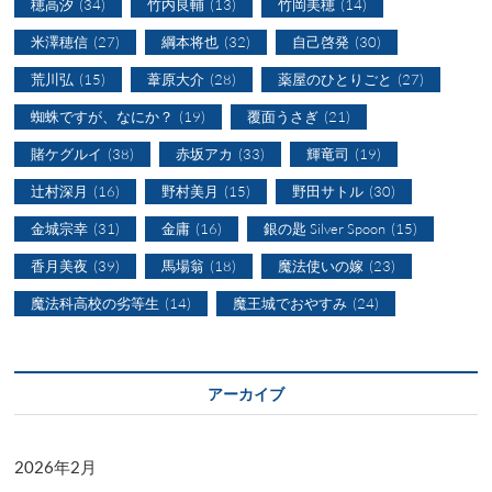
穂高汐
(34)
竹内良輔
(13)
竹岡美穂
(14)
米澤穂信
(27)
綱本将也
(32)
自己啓発
(30)
荒川弘
(15)
葦原大介
(28)
薬屋のひとりごと
(27)
蜘蛛ですが、なにか？
(19)
覆面うさぎ
(21)
賭ケグルイ
(38)
赤坂アカ
(33)
輝竜司
(19)
辻村深月
(16)
野村美月
(15)
野田サトル
(30)
金城宗幸
(31)
金庸
(16)
銀の匙 Silver Spoon
(15)
香月美夜
(39)
馬場翁
(18)
魔法使いの嫁
(23)
魔法科高校の劣等生
(14)
魔王城でおやすみ
(24)
アーカイブ
2026年2月