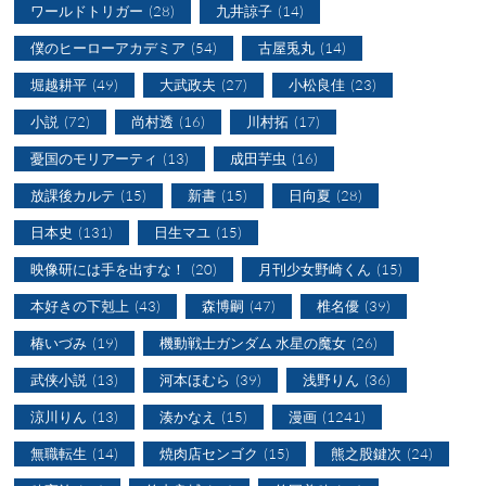
ワールドトリガー
(28)
九井諒子
(14)
僕のヒーローアカデミア
(54)
古屋兎丸
(14)
堀越耕平
(49)
大武政夫
(27)
小松良佳
(23)
小説
(72)
尚村透
(16)
川村拓
(17)
憂国のモリアーティ
(13)
成田芋虫
(16)
放課後カルテ
(15)
新書
(15)
日向夏
(28)
日本史
(131)
日生マユ
(15)
映像研には手を出すな！
(20)
月刊少女野崎くん
(15)
本好きの下剋上
(43)
森博嗣
(47)
椎名優
(39)
椿いづみ
(19)
機動戦士ガンダム 水星の魔女
(26)
武侠小説
(13)
河本ほむら
(39)
浅野りん
(36)
涼川りん
(13)
湊かなえ
(15)
漫画
(1241)
無職転生
(14)
焼肉店センゴク
(15)
熊之股鍵次
(24)