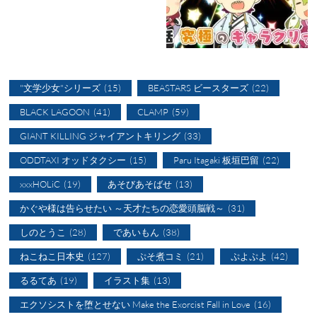
"文学少女"シリーズ
(15)
BEASTARS ビースターズ
(22)
BLACK LAGOON
(41)
CLAMP
(59)
GIANT KILLING ジャイアントキリング
(33)
ODDTAXI オッドタクシー
(15)
Paru Itagaki 板垣巴留
(22)
xxxHOLiC
(19)
あそびあそばせ
(13)
かぐや様は告らせたい ～天才たちの恋愛頭脳戦～
(31)
しのとうこ
(28)
であいもん
(38)
ねこねこ日本史
(127)
ぷそ煮コミ
(21)
ぷよぷよ
(42)
るるてあ
(19)
イラスト集
(13)
エクソシストを堕とせない Make the Exorcist Fall in Love
(16)