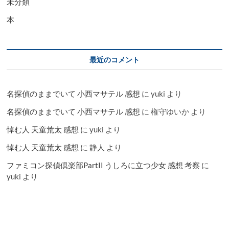
未分類
本
最近のコメント
名探偵のままでいて 小西マサテル 感想
に
yuki
より
名探偵のままでいて 小西マサテル 感想
に
権守ゆいか
より
悼む人 天童荒太 感想
に
yuki
より
悼む人 天童荒太 感想
に
静人
より
ファミコン探偵倶楽部PartII うしろに立つ少女 感想 考察
に
yuki
より