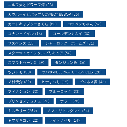
エルフ夫とドワーフ嫁
(23)
カウボーイビバップ COWBOY BEBOP
(25)
カードキャプターさくら
(83)
コウペンちゃん
(56)
コナン＝ドイル
(18)
ゴールデンカムイ
(30)
サスペンス
(15)
シャーロック＝ホームズ
(21)
スター☆トゥインクルプリキュア
(50)
スプラトゥーン3
(69)
ダンジョン飯
(36)
ツジトモ
(33)
ツバサ-RESERVoir CHRoNiCLE-
(28)
ノ村優介
(32)
ヒナまつり
(19)
ビジネス書
(48)
フィクション
(30)
ブルーロック
(33)
プリンセスチュチュ
(26)
ホラー
(28)
ミステリー
(259)
ミス・リトルグレイ
(34)
ヤマザキコレ
(22)
ライトノベル
(149)