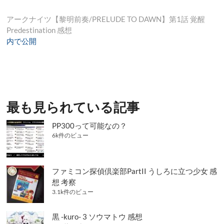
投
アークナイツ【黎明前奏/PRELUDE TO DAWN】第1話 覚醒
Predestination 感想
稿
内で公開
ナ
ビ
ゲ
ー
最も見られている記事
シ
PP300って可能なの？
ョ
6k件のビュー
ン
ファミコン探偵倶楽部PartII うしろに立つ少女 感
想 考察
3.1k件のビュー
黒 -kuro- 3 ソウマトウ 感想