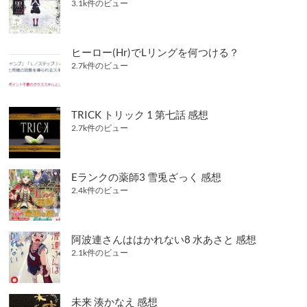
3.1k件のビュー
ヒーロー(Hr)でLリングを何つける？
2.7k件のビュー
TRICK トリック 1 第七話 感想
2.7k件のビュー
Eランクの薬師3 雪兎ざっく 感想
2.4k件のビュー
阿波連さんははかれない8 水あさと 感想
2.1k件のビュー
未来 湊かなえ 感想