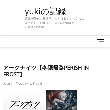
Skip
yukiの記録
to
content
読書が好き。乱読家。人からおすすめされた
本も読む。TWITTER「記録のYUKI＠
YUKI96931701」
メ
ニ
ュ
ー
ボ
アークナイツ【冬隠帰路PERISH IN
タ
FROST】
ン
yuki
2025年12月15日